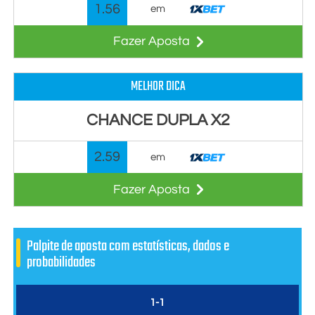
1.56
em
Fazer Aposta
MELHOR DICA
CHANCE DUPLA X2
2.59
em
Fazer Aposta
Palpite de aposta com estatísticas, dados e
probabilidades
1-1