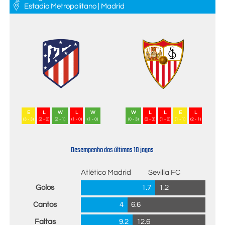
Estadio Metropolitano | Madrid
E
L
W
L
W
W
L
L
E
L
(3 - 3)
(2 - 0)
(2 - 1)
(1 - 0)
(1 - 0)
(0 - 3)
(0 - 3)
(1 - 0)
(1 - 1)
(2 - 1)
Desempenho dos últimos 10 jogos
Atlético Madrid
Sevilla FC
Golos
1.7
1.2
Cantos
4
6.6
Faltas
9.2
12.6