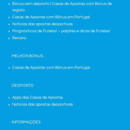
Bónus sem depósito | Casas de Apostas com Bonus de
registo
Casas de Apostas com Bônus em Portugal
Notícias das apostas desportivas
Prognósticos de Futebol – palpites e dicas de Futebol
Revista
MELHOR BÓNUS
Casas de Apostas com Bônus em Portugal
DESPORTO
Apps das Casas de Apostas
Notícias das apostas desportivas
INFORMAÇÕES