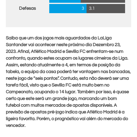
Defesas
3
3.1
Saiba que um dos jogos mais aguardados da LaLiga
Santander vai acontecer neste próximo dia
Dezembro 23,
2023
. Afinal, Atlético Madrid e Sevilla FC enfrentam-se num
confronto, quando estes ocupam os lugares cimeiros da Liga.
Assim, estando atualmente a 4, em termos de posição da
tabela, a equipa da casa poderá ter vantagem nas bancadas,
neste jogo de “seis pontos”. Contudo, esta não deverá ser uma
tarefa fácil, visto que o Sevilla FC está muito bem no
Campeonato, ocupando o 14 lugar. Também por isso, é quase
certo que este será um grande jogo, marcando um bom
futebol com muitos mercados de apostas disponíveis. A
previsão de apostas pré-jogo indica que Atlético Madrid é a
ligeira favorita. Porém, o prognóstico vai além do mercado do
vencedor.