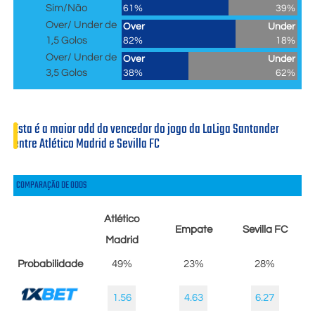
Sim/Não
61%
39%
Over/ Under de
Over
Under
1,5 Golos
82%
18%
Over/ Under de
Over
Under
3,5 Golos
38%
62%
Esta é a maior odd do vencedor do jogo da LaLiga Santander
entre Atlético Madrid e Sevilla FC
COMPARAÇÃO DE ODDS
Atlético
Empate
Sevilla FC
Madrid
Probabilidade
49%
23%
28%
1.56
4.63
6.27