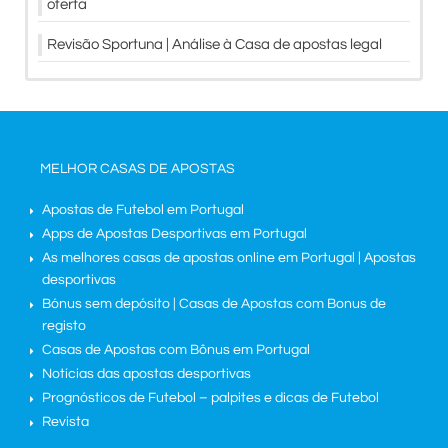
oferta
Revisão Sportuna | Análise à Casa de apostas legal
MELHOR CASAS DE APOSTAS
Apostas de Futebol em Portugal
Apps de Apostas Desportivas em Portugal
As melhores casas de apostas online em Portugal | Apostas
desportivas
Bónus sem depósito | Casas de Apostas com Bonus de
registo
Casas de Apostas com Bônus em Portugal
Notícias das apostas desportivas
Prognósticos de Futebol – palpites e dicas de Futebol
Revista