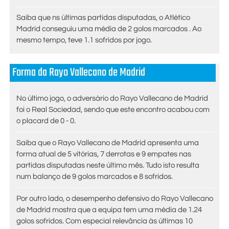
Saiba que ns últimas partidas disputadas, o Atlético
Madrid conseguiu uma média de 2 golos marcados . Ao
mesmo tempo, teve 1.1 sofridos por jogo.
Forma da Rayo Vallecano de Madrid
No último jogo, o adversário do Rayo Vallecano de Madrid
foi o Real Sociedad, sendo que este encontro acabou com
o placard de 0 - 0.
Saiba que o Rayo Vallecano de Madrid apresenta uma
forma atual de 5 vitórias, 7 derrotas e 9 empates nas
partidas disputadas neste último mês. Tudo isto resulta
num balanço de 9 golos marcados e 8 sofridos.
Por outro lado, o desempenho defensivo do Rayo Vallecano
de Madrid mostra que a equipa tem uma média de 1.24
golos sofridos. Com especial relevância às últimas 10