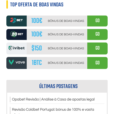
TOP OFERTA DE BOAS VINDAS
100€
GO
BÔNUS DE BOAS-VINDAS
100€
GO
BÔNUS DE BOAS-VINDAS
$150
GO
BÔNUS DE BOAS-VINDAS
1BTC
GO
BÔNUS DE BOAS-VINDAS
ÚLTIMAS POSTAGENS
Opabet Revisão | Análise à Casa de apostas legal
Revisão Coldbet Portugal: bónus de 100% e vasta