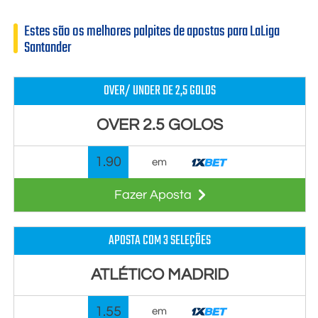
Estes são os melhores palpites de apostas para LaLiga
Santander
OVER/ UNDER DE 2,5 GOLOS
OVER 2.5 GOLOS
1.90
em
Fazer Aposta
APOSTA COM 3 SELEÇÕES
ATLÉTICO MADRID
1.55
em