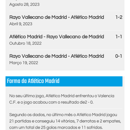
Agosto 28, 2023
Rayo Vallecano de Madrid - Atlético Madrid
1-2
Abril 9, 2023
Atlético Madrid - Rayo Vallecano de Madrid
1-1
Outubro 18, 2022
Rayo Vallecano de Madrid - Atlético Madrid
0-1
Março 19, 2022
Forma da Atlético Madrid
No seu último jogo, Atlético Madrid enfrentou o Valencia
C.F. e o jogo acabou com o resultado de2 - 0.
Segundo os dados, no último mês o Atlético Madrid jogou
21 partidas e conseguiu 14 vitórias, 7 derrotas e 2 empates,
com um total de 25 golos marcados e 11 sofridos.