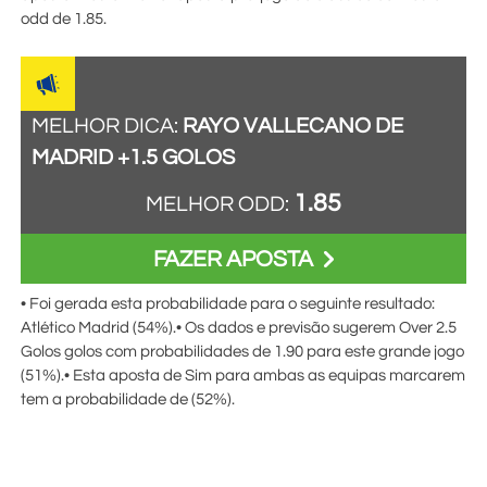
odd de
1.85
.
MELHOR DICA:
RAYO VALLECANO DE
MADRID +1.5 GOLOS
1.85
MELHOR ODD:
FAZER APOSTA
• Foi gerada esta probabilidade para o seguinte resultado:
Atlético Madrid (54%).• Os dados e previsão sugerem Over 2.5
Golos golos com probabilidades de
1.90
para este grande jogo
(51%).• Esta aposta de Sim para ambas as equipas marcarem
tem a probabilidade de (52%).