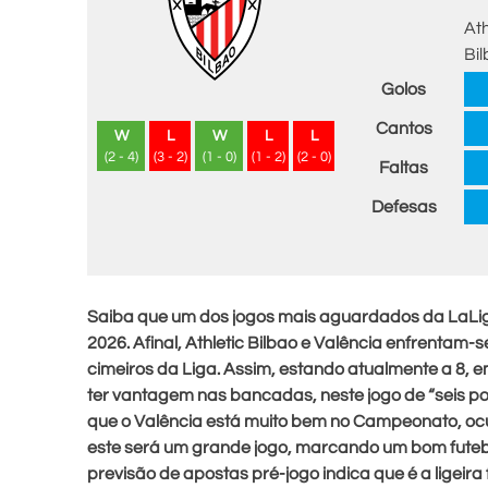
Ath
Bi
Golos
Cantos
W
L
W
L
L
(2 - 4)
(3 - 2)
(1 - 0)
(1 - 2)
(2 - 0)
Faltas
Defesas
Saiba que um dos jogos mais aguardados da LaLig
2026
. Afinal, Athletic Bilbao e Valência enfrenta
cimeiros da Liga. Assim, estando atualmente a 8, 
ter vantagem nas bancadas, neste jogo de “seis pon
que o Valência está muito bem no Campeonato, ocu
este será um grande jogo, marcando um bom futeb
previsão de apostas pré-jogo indica que é a ligeir