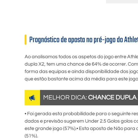
Prognóstico de aposta no pré-jogo do Athlet
Ao analisamos todos os aspetos do jogo entre Athle
dupla X2, tem uma chance de 64% de ocorrer. Com
forma das equipas e ainda disponibilidade dos jog
que estão bastante acima da média para este jog
MELHOR DICA:
CHANCE DUPLA 
• Foi gerada esta probabilidade para o seguinte res
dados e previsão sugerem Under 2.5 Golos golos 
este grande jogo (57%).• Esta aposta de Não par
(51%).