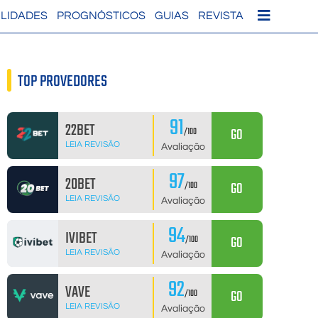
LIDADES
PROGNÓSTICOS
GUIAS
REVISTA
TOP PROVEDORES
91
22BET
GO
/100
LEIA REVISÃO
Avaliação
97
20BET
GO
/100
LEIA REVISÃO
Avaliação
94
IVIBET
GO
/100
LEIA REVISÃO
Avaliação
92
VAVE
GO
/100
LEIA REVISÃO
Avaliação