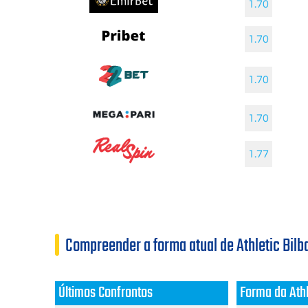
1.70
1.70
1.70
1.70
1.77
Compreender a forma atual de Athletic Bilb
Últimos Confrontos
Forma da Athl