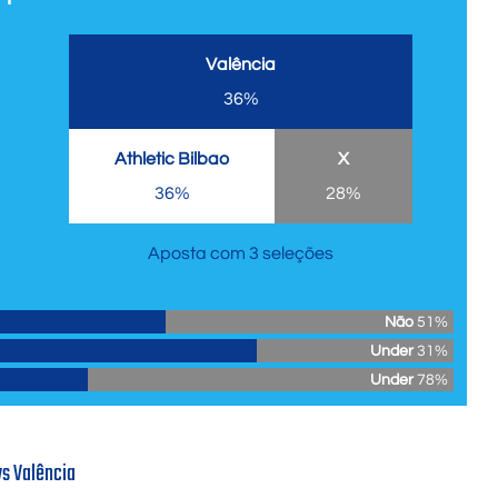
Valência
36%
Athletic Bilbao
X
36%
28%
Aposta com 3 seleções
Não
51%
Under
31%
Under
78%
vs Valência