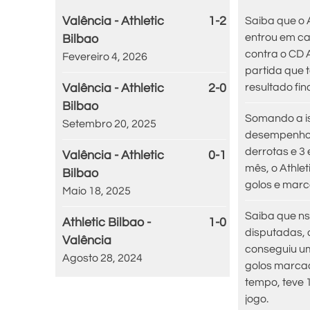
Valência - Athletic
1-2
Saiba que o A
entrou em ca
Bilbao
contra o CD 
Fevereiro 4, 2026
partida que
resultado fina
Valência - Athletic
2-0
Bilbao
Somando a i
Setembro 20, 2025
desempenho d
derrotas e 3
Valência - Athletic
0-1
mês, o Athlet
Bilbao
golos e marc
Maio 18, 2025
Saiba que ns
Athletic Bilbao -
1-0
disputadas, o
Valência
conseguiu u
Agosto 28, 2024
golos marca
tempo, teve 1
jogo.