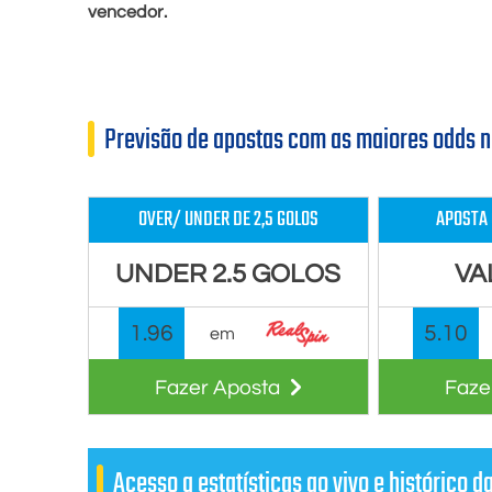
vencedor.
Previsão de apostas com as maiores odds n
OVER/ UNDER DE 2,5 GOLOS
APOSTA 
UNDER 2.5 GOLOS
VA
1.96
5.10
em
Fazer Aposta
Faze
Acesso a estatísticas ao vivo e histórico d