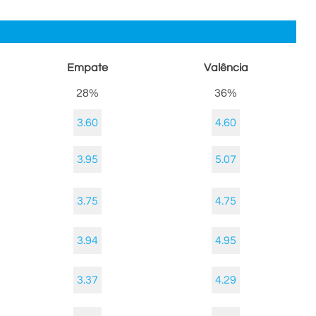
Empate
Valência
28%
36%
3.60
4.60
3.95
5.07
3.75
4.75
3.94
4.95
3.37
4.29