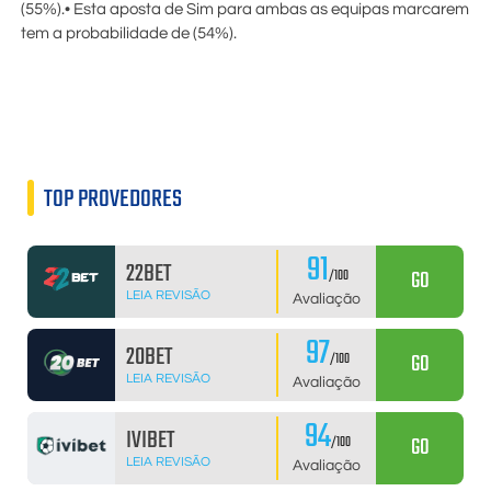
(55%).• Esta aposta de Sim para ambas as equipas marcarem
tem a probabilidade de (54%).
TOP PROVEDORES
91
22BET
GO
/100
LEIA REVISÃO
Avaliação
97
20BET
GO
/100
LEIA REVISÃO
Avaliação
94
IVIBET
GO
/100
LEIA REVISÃO
Avaliação