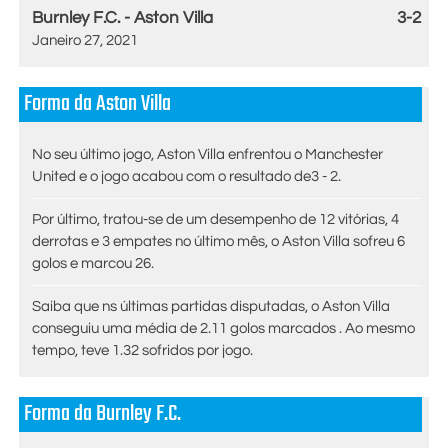
Burnley F.C. - Aston Villa
3-2
Janeiro 27, 2021
Forma da Aston Villa
No seu último jogo, Aston Villa enfrentou o Manchester
United e o jogo acabou com o resultado de3 - 2.
Por último, tratou-se de um desempenho de 12 vitórias, 4
derrotas e 3 empates no último mês, o Aston Villa sofreu 6
golos e marcou 26.
Saiba que ns últimas partidas disputadas, o Aston Villa
conseguiu uma média de 2.11 golos marcados . Ao mesmo
tempo, teve 1.32 sofridos por jogo.
Forma da Burnley F.C.