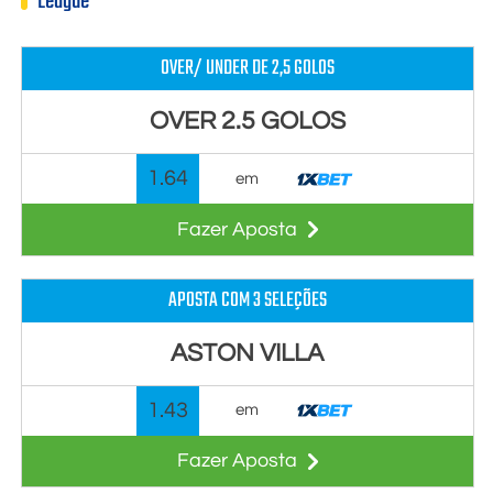
League
OVER/ UNDER DE 2,5 GOLOS
OVER 2.5 GOLOS
1.64
em
Fazer Aposta
APOSTA COM 3 SELEÇÕES
ASTON VILLA
1.43
em
Fazer Aposta