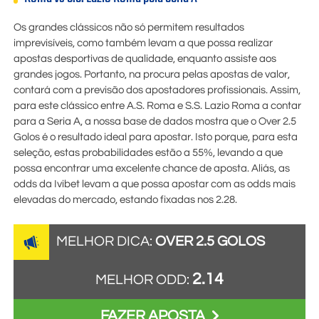
Os grandes clássicos não só permitem resultados
imprevisíveis, como também levam a que possa realizar
apostas desportivas de qualidade, enquanto assiste aos
grandes jogos. Portanto, na procura pelas apostas de valor,
contará com a previsão dos apostadores profissionais. Assim,
para este clássico entre A.S. Roma e S.S. Lazio Roma a contar
para a Seria A, a nossa base de dados mostra que o Over 2.5
Golos é o resultado ideal para apostar. Isto porque, para esta
seleção, estas probabilidades estão a 55%, levando a que
possa encontrar uma excelente chance de aposta. Aliás, as
odds da
Ivibet
levam a que possa apostar com as odds mais
elevadas do mercado, estando fixadas nos
2.28
.
MELHOR DICA:
OVER 2.5 GOLOS
2.14
MELHOR ODD:
FAZER APOSTA