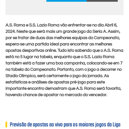
A.S. Roma e S.S. Lazio Roma vão enfrentar-se no dia
Abril 6,
2024
. Neste que será mais um grande jogo da Seria A. Assim,
por se tratar de duas das melhores equipas do Campeonato,
espera-se uma partida ideal para encontrar as melhores
apostas desportivas online. Tudo isto sabendo que o A.S. Roma
está no 5 lugar na tabela, enquanto que o S.S. Lazio Roma
também está a fazer uma boa campanha, colocando-se em 7
na tabela do Campeonato. Portanto, com o jogo a decorrer no
Stadio Olimpico, será certamente o jogo da jornada. As
estatísticas e análises de apostas pré-jogo para este
importante encontro demostram que A.S. Roma será favorita,
havendo chance de apostar no mercado do vencedor.
Previsão de apostas ao vivo para os maiores jogos da Liga