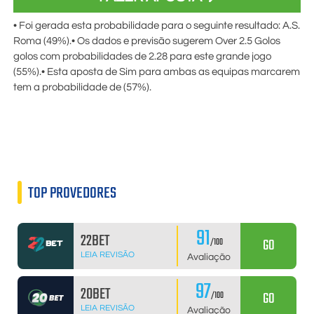
• Foi gerada esta probabilidade para o seguinte resultado: A.S.
Roma (49%).• Os dados e previsão sugerem Over 2.5 Golos
golos com probabilidades de
2.28
para este grande jogo
(55%).• Esta aposta de Sim para ambas as equipas marcarem
tem a probabilidade de (57%).
TOP PROVEDORES
91
22BET
GO
/100
LEIA REVISÃO
Avaliação
97
20BET
GO
/100
LEIA REVISÃO
Avaliação