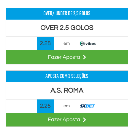
OVER/ UNDER DE 2,5 GOLOS
OVER 2.5 GOLOS
2.28
em
Fazer Aposta
APOSTA COM 3 SELEÇÕES
A.S. ROMA
2.25
em
Fazer Aposta