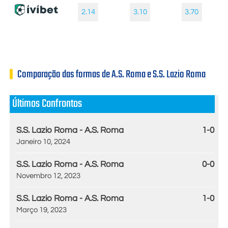
2.14
3.10
3.70
Comparação das formas de A.S. Roma e S.S. Lazio Roma
Últimos Confrontos
S.S. Lazio Roma - A.S. Roma
1-0
Janeiro 10, 2024
S.S. Lazio Roma - A.S. Roma
0-0
Novembro 12, 2023
S.S. Lazio Roma - A.S. Roma
1-0
Março 19, 2023