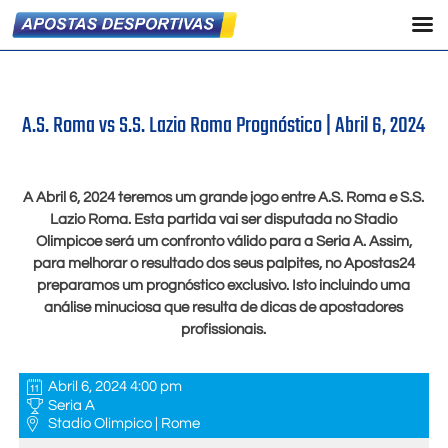
A.S. Roma vs S.S. Lazio Roma Prognóstico |
Abril 6, 2024
A
Abril 6, 2024
teremos um grande jogo entre A.S. Roma e S.S.
Lazio Roma. Esta partida vai ser disputada no Stadio
Olimpicoe será um confronto válido para a Seria A. Assim,
para melhorar o resultado dos seus palpites, no Apostas24
preparamos um prognóstico exclusivo. Isto incluindo uma
análise minuciosa que resulta de dicas de apostadores
profissionais.
Abril 6, 2024 4:00 pm
Seria A
Stadio Olimpico | Rome