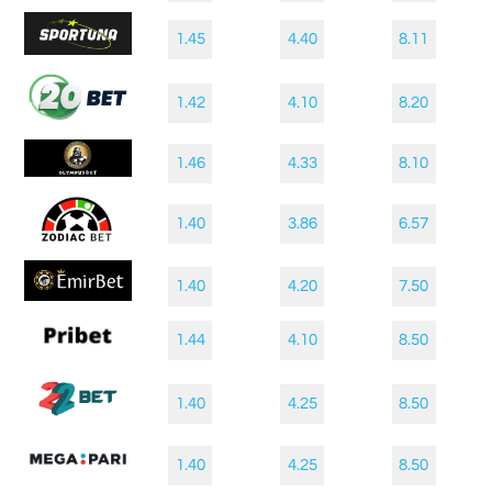
1.45
4.40
8.11
1.42
4.10
8.20
1.46
4.33
8.10
1.40
3.86
6.57
1.40
4.20
7.50
1.44
4.10
8.50
1.40
4.25
8.50
1.40
4.25
8.50