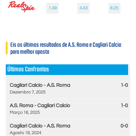
1.49
4.43
8.25
Eis os últimos resultados de A.S. Roma e Cagliari Calcio
para melhor aposta
Últimos Confrontos
Cagliari Calcio - A.S. Roma
1-0
Dezembro 7, 2025
A.S. Roma - Cagliari Calcio
1-0
Março 16, 2025
Cagliari Calcio - A.S. Roma
0-0
Agosto 18, 2024