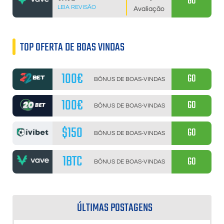
GO
LEIA REVISÃO
Avaliação
TOP OFERTA DE BOAS VINDAS
100€
GO
BÔNUS DE BOAS-VINDAS
100€
GO
BÔNUS DE BOAS-VINDAS
$150
GO
BÔNUS DE BOAS-VINDAS
1BTC
GO
BÔNUS DE BOAS-VINDAS
ÚLTIMAS POSTAGENS