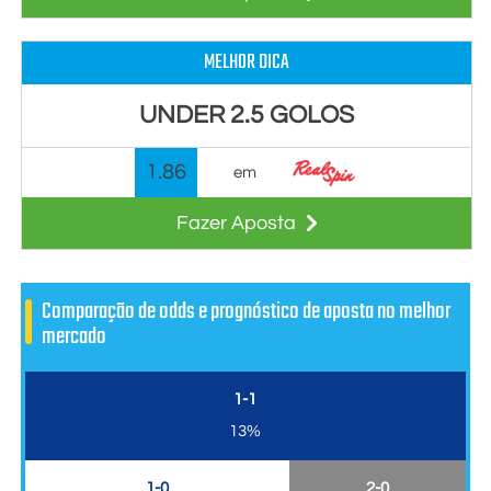
MELHOR DICA
UNDER 2.5 GOLOS
1.86
em
Fazer Aposta
Comparação de odds e prognóstico de aposta no melhor
mercado
1-1
13%
1-0
2-0