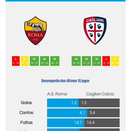
L
E
W
W
W
W
W
W
L
E
(1 - 0)
(1 - 1)
(0 - 2)
(2 - 0)
(0 - 2)
(4 - 0)
(1 - 2)
(1 - 0)
(3 - 0)
(2 - 2)
Desempenho dos últimos 10 jogos
A.S. Roma
Cagliari Calcio
Golos
1.2
1.5
Cantos
4.1
3.4
Faltas
14.7
14.4