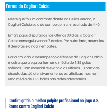
Forma da Cagliari Calcio
Neste que foi um confronto diante do Hellas Verona, o
Cagliari Calcio saiu de campo com um resultado de 4 - 0.
Em 23 jogos disputados nos últimos 30 dias, o Cagliari
Calcio conseguiu vencer 7 destes. Por outro lado, acumulou
9 derrotas e ainda 7 empates.
Por outro lado, o desempenho defensivo do Cagliari Calcio
mostra que a equipa tem uma média de 1.35 golos
sofridos. Com especial relevância às últimas 10 partidas
disputadas. Já ofensivamente, as estatísticas mostram
uma média de 1.22 bolas nas redes adversárias.
Confira grátis o melhor palpite profissional no jogo A.S.
Roma contra Cagliari Calcio