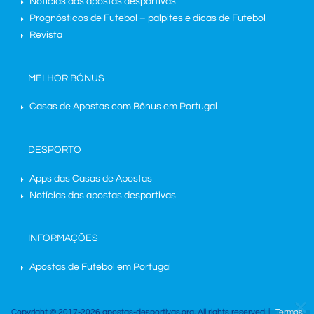
Notícias das apostas desportivas
Prognósticos de Futebol – palpites e dicas de Futebol
Revista
MELHOR BÓNUS
Casas de Apostas com Bônus em Portugal
DESPORTO
Apps das Casas de Apostas
Notícias das apostas desportivas
INFORMAÇÕES
Apostas de Futebol em Portugal
×
Copyright © 2017-2026 apostas-desportivas.org. All rights reserved. |
Termos