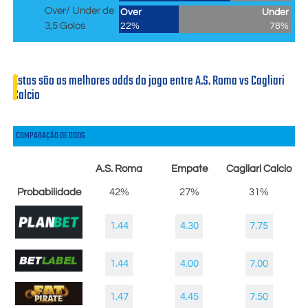
Over/ Under de
Over
Under
3,5 Golos
22%
78%
Estas são as melhores odds do jogo entre A.S. Roma vs Cagliari
Calcio
COMPARAÇÃO DE ODDS
A.S. Roma
Empate
Cagliari Calcio
Probabilidade
42%
27%
31%
1.44
4.30
7.75
1.44
4.00
7.00
1.47
4.45
7.50