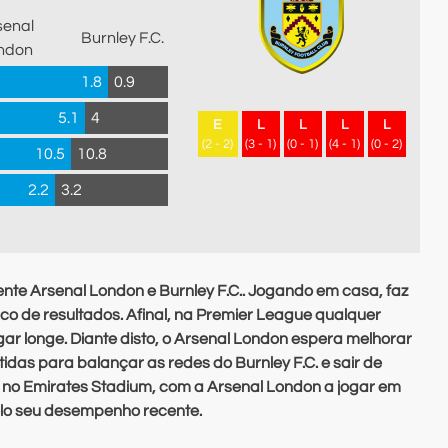
senal
Burnley F.C.
ndon
1.8
0.9
5.1
4
E
L
L
L
L
(2 - 2)
(3 - 1)
(0 - 1)
(4 - 1)
(0 - 2)
10.5
10.8
2.2
3.2
ente Arsenal London e Burnley F.C.. Jogando em casa, faz
ico de resultados. Afinal, na Premier League qualquer
r longe. Diante disto, o Arsenal London espera melhorar
das para balançar as redes do Burnley F.C. e sair de
r no Emirates Stadium, com a Arsenal London a jogar em
elo seu desempenho recente.