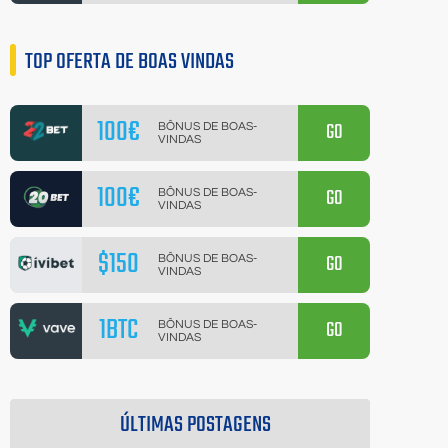
TOP OFERTA DE BOAS VINDAS
100€
GO
BÔNUS DE BOAS-
VINDAS
100€
GO
BÔNUS DE BOAS-
VINDAS
$150
GO
BÔNUS DE BOAS-
VINDAS
1BTC
GO
BÔNUS DE BOAS-
VINDAS
ÚLTIMAS POSTAGENS