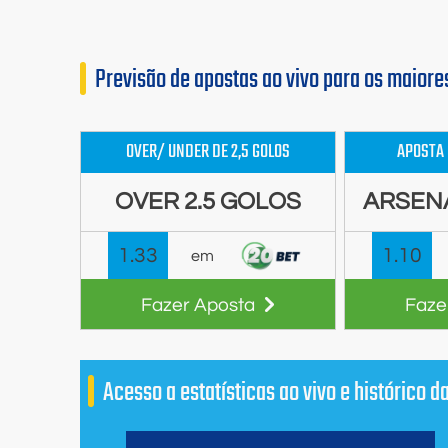
Previsão de apostas ao vivo para os maiores
OVER/ UNDER DE 2,5 GOLOS
APOSTA 
OVER 2.5 GOLOS
ARSEN
1.33
1.10
em
Fazer Aposta
Faze
Acesso a estatísticas ao vivo e histórico d