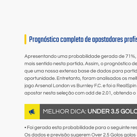
Prognóstico completo de apostadores profis
Apresentando uma probabilidade gerada de 71%, o U
mais sentido nesta partida. Assim, o prognóstico d
que uma nossa extensa base de dados para parti
oportunidade. Entretanto, foram analisados os me
jogo Arsenal London vs Burnley F.C. e foi a
RealSpin
apostar nesta seleção com odd de
2.01
, obtendo o
MELHOR DICA:
UNDER 3.5 GOL
• Foi gerada esta probabilidade para o seguinte re
Os dados e previsão sugerem Over 2.5 Golos golo