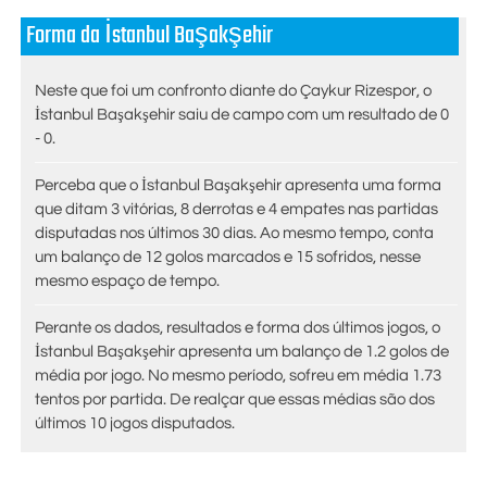
Forma da İstanbul Başakşehir
Neste que foi um confronto diante do Çaykur Rizespor, o
İstanbul Başakşehir saiu de campo com um resultado de 0
- 0.
Perceba que o İstanbul Başakşehir apresenta uma forma
que ditam 3 vitórias, 8 derrotas e 4 empates nas partidas
disputadas nos últimos 30 dias. Ao mesmo tempo, conta
um balanço de 12 golos marcados e 15 sofridos, nesse
mesmo espaço de tempo.
Perante os dados, resultados e forma dos últimos jogos, o
İstanbul Başakşehir apresenta um balanço de 1.2 golos de
média por jogo. No mesmo período, sofreu em média 1.73
tentos por partida. De realçar que essas médias são dos
últimos 10 jogos disputados.