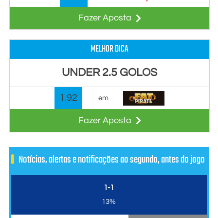
Fazer Aposta
MELHOR DICA
UNDER 2.5 GOLOS
1.92
em
Fazer Aposta
Notícias, alertas e notificações ao segundo, antes do jogo
1-1
13%