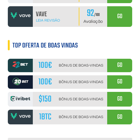
92
VAVE
GO
/100
LEIA REVISÃO
Avaliação
TOP OFERTA DE BOAS VINDAS
100€
GO
BÔNUS DE BOAS-VINDAS
100€
GO
BÔNUS DE BOAS-VINDAS
$150
GO
BÔNUS DE BOAS-VINDAS
1BTC
GO
BÔNUS DE BOAS-VINDAS