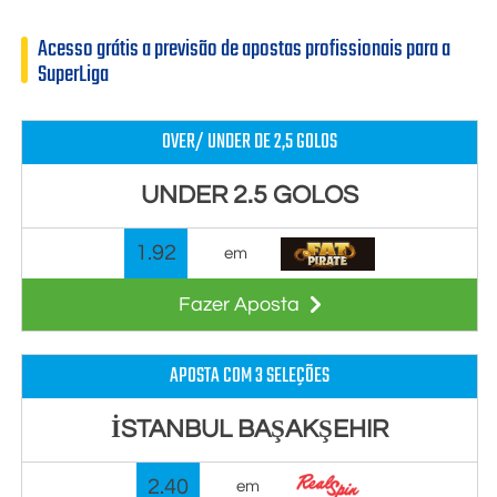
Acesso grátis a previsão de apostas profissionais para a
SuperLiga
OVER/ UNDER DE 2,5 GOLOS
UNDER 2.5 GOLOS
1.92
em
Fazer Aposta
APOSTA COM 3 SELEÇÕES
İSTANBUL BAŞAKŞEHIR
2.40
em