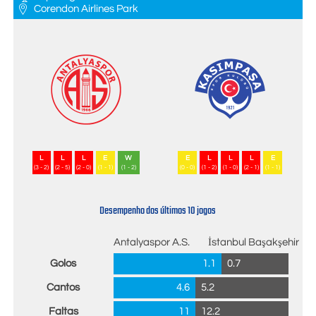
Corendon Airlines Park
L
L
L
E
W
E
L
L
L
E
(3 - 2)
(2 - 5)
(2 - 0)
(1 - 1)
(1 - 2)
(0 - 0)
(1 - 2)
(1 - 0)
(2 - 1)
(1 - 1)
Desempenho dos últimos 10 jogos
Antalyaspor A.S.
İstanbul Başakşehir
Golos
1.1
0.7
Cantos
4.6
5.2
Faltas
11
12.2