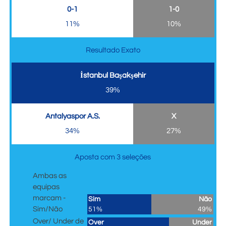
0-1
1-0
11%
10%
Resultado Exato
İstanbul Başakşehir
39%
Antalyaspor A.S.
X
34%
27%
Aposta com 3 seleções
Ambas as
equipas
marcam -
Sim
Não
Sim/Não
51%
49%
Over/ Under de
Over
Under