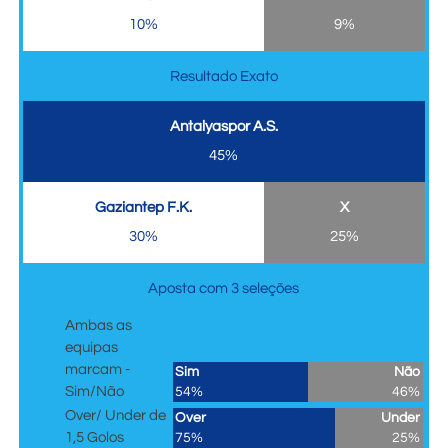
10%
9%
Resultado Exato
Antalyaspor A.S.
45%
Gaziantep F.K.
X
30%
25%
Aposta com 3 seleções
Ambas as
equipas
marcam -
Sim
Não
Sim/Não
54%
46%
Over/ Under de
Over
Under
1,5 Golos
75%
25%