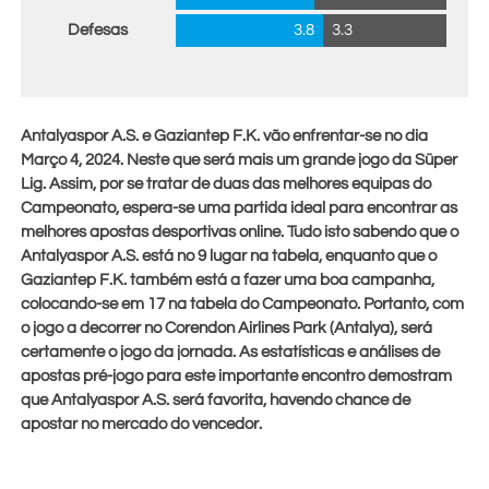
Defesas
3.8
3.3
Antalyaspor A.S. e Gaziantep F.K. vão enfrentar-se no dia
Março 4, 2024
. Neste que será mais um grande jogo da Süper
Lig. Assim, por se tratar de duas das melhores equipas do
Campeonato, espera-se uma partida ideal para encontrar as
melhores apostas desportivas online. Tudo isto sabendo que o
Antalyaspor A.S. está no 9 lugar na tabela, enquanto que o
Gaziantep F.K. também está a fazer uma boa campanha,
colocando-se em 17 na tabela do Campeonato. Portanto, com
o jogo a decorrer no Corendon Airlines Park (Antalya), será
certamente o jogo da jornada. As estatísticas e análises de
apostas pré-jogo para este importante encontro demostram
que Antalyaspor A.S. será favorita, havendo chance de
apostar no mercado do vencedor.