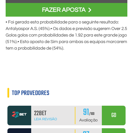
FAZER APOSTA
• Foi gerada esta probabilidade para o seguinte resultado:
Antalyaspor A.S. (45%).• Os dados e previsão sugerem Over 2.5
Golos golos com probabilidades de
1.92
para este grande jogo
(51%).• Esta aposta de Sim para ambas as equipas marcarem
tem a probabilidade de (54%).
TOP PROVEDORES
91
22BET
GO
/100
LEIA REVISÃO
Avaliação