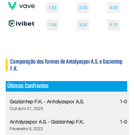
1.83
3.50
4.00
1.84
3.55
4.15
Comparação das formas de Antalyaspor A.S. e Gaziantep
F.K.
Últimos Confrontos
Gaziantep F.K. - Antalyaspor A.S.
1-0
Outubro 21, 2023
Antalyaspor A.S. - Gaziantep F.K.
1-0
Fevereiro 4, 2023