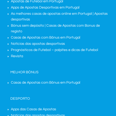
Apostas de Futebol em Portugal
Apps de Apostas Desportivas em Portugal
As melhores casas de apostas online em Portugal | Apostas
desportivas
Bónus sem depósito | Casas de Apostas com Bonus de
registo
Casas de Apostas com Bônus em Portugal
Notícias das apostas desportivas
Prognósticos de Futebol – palpites e dicas de Futebol
Revista
MELHOR BÓNUS
Casas de Apostas com Bônus em Portugal
DESPORTO
Apps das Casas de Apostas
Notícias das apostas desportivas