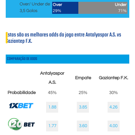
Over/ Under de
Over
Under
3,5 Golos
29%
71%
Estas são as melhores odds do jogo entre Antalyaspor A.S. vs
Gaziantep F.K.
COMPARAÇÃO DE ODDS
Antalyaspor
Empate
Gaziantep F.K.
A.S.
Probabilidade
45%
25%
30%
1.88
3.85
4.26
1.77
3.60
4.00