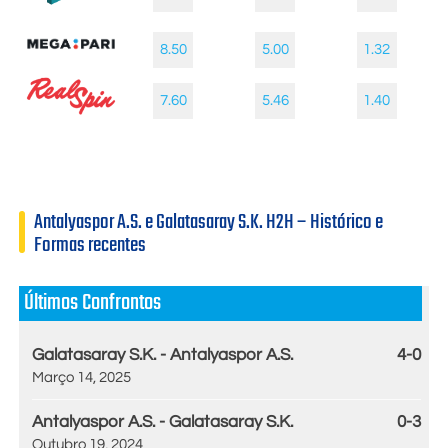
8.50
5.00
1.32
7.60
5.46
1.40
Antalyaspor A.S. e Galatasaray S.K. H2H – Histórico e
Formas recentes
Últimos Confrontos
Galatasaray S.K. - Antalyaspor A.S.
4-0
Março 14, 2025
Antalyaspor A.S. - Galatasaray S.K.
0-3
Outubro 19, 2024