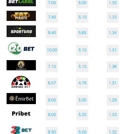
7.00
5.00
1.35
7.40
5.10
1.33
8.40
5.65
1.34
10.00
5.10
1.31
7.10
5.10
1.36
6.57
4.79
1.31
9.00
5.00
1.29
8.00
5.25
1.33
8.50
5.00
1.32