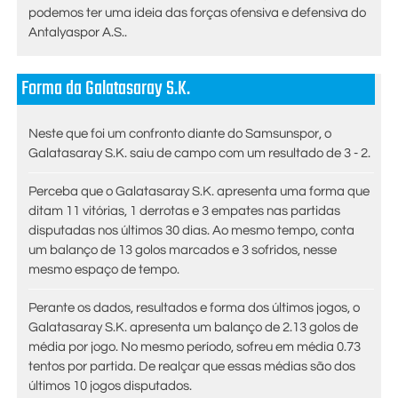
podemos ter uma ideia das forças ofensiva e defensiva do
Antalyaspor A.S..
Forma da Galatasaray S.K.
Neste que foi um confronto diante do Samsunspor, o
Galatasaray S.K. saiu de campo com um resultado de 3 - 2.
Perceba que o Galatasaray S.K. apresenta uma forma que
ditam 11 vitórias, 1 derrotas e 3 empates nas partidas
disputadas nos últimos 30 dias. Ao mesmo tempo, conta
um balanço de 13 golos marcados e 3 sofridos, nesse
mesmo espaço de tempo.
Perante os dados, resultados e forma dos últimos jogos, o
Galatasaray S.K. apresenta um balanço de 2.13 golos de
média por jogo. No mesmo período, sofreu em média 0.73
tentos por partida. De realçar que essas médias são dos
últimos 10 jogos disputados.