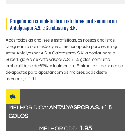
Prognóstico completo de apostadores profissionais no
Antalyaspor A.S. e Galatasaray S.K.
Após todas as análises e estatísticas, os nossos analistas
chegaram à conclusão que a melhor aposta para este jogo
entre Antalyaspor A.S. e Galatasaray S.K. a contar para a
SuperLiga é a de Antalyaspor A.S. +1.5 golos, com uma
probabilidade de 69%. Atualmente a
Emirbet
é a melhor casa
de apostas para apostar com as maiores odds deste
mercado, a
1.91
.
MELHOR DICA:
ANTALYASPOR A.S. +1.5
GOLOS
1.95
MELHOR ODD: