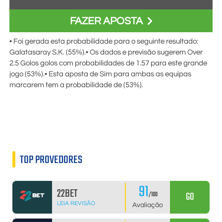
FAZER APOSTA
• Foi gerada esta probabilidade para o seguinte resultado:
Galatasaray S.K. (55%).• Os dados e previsão sugerem Over
2.5 Golos golos com probabilidades de
1.57
para este grande
jogo (53%).• Esta aposta de Sim para ambas as equipas
marcarem tem a probabilidade de (53%).
TOP PROVEDORES
91
22BET
GO
/100
LEIA REVISÃO
Avaliação