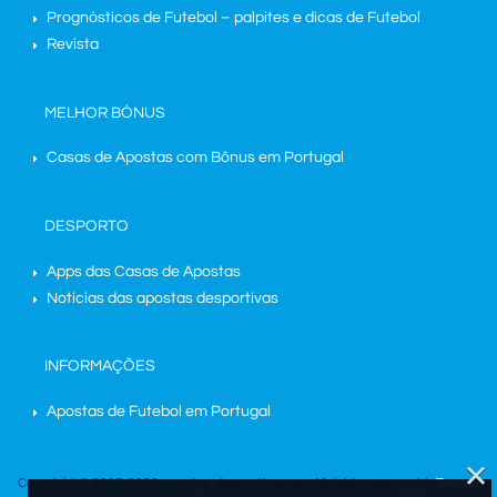
Prognósticos de Futebol – palpites e dicas de Futebol
Revista
MELHOR BÓNUS
Casas de Apostas com Bônus em Portugal
DESPORTO
Apps das Casas de Apostas
Notícias das apostas desportivas
INFORMAÇÕES
Apostas de Futebol em Portugal
×
Copyright © 2017-2026 apostas-desportivas.org. All rights reserved. |
Termos