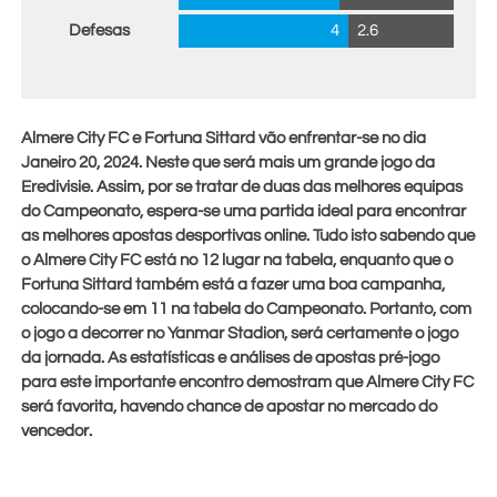
Defesas
4
2.6
Almere City FC e Fortuna Sittard vão enfrentar-se no dia
Janeiro 20, 2024
. Neste que será mais um grande jogo da
Eredivisie. Assim, por se tratar de duas das melhores equipas
do Campeonato, espera-se uma partida ideal para encontrar
as melhores apostas desportivas online. Tudo isto sabendo que
o Almere City FC está no 12 lugar na tabela, enquanto que o
Fortuna Sittard também está a fazer uma boa campanha,
colocando-se em 11 na tabela do Campeonato. Portanto, com
o jogo a decorrer no Yanmar Stadion, será certamente o jogo
da jornada. As estatísticas e análises de apostas pré-jogo
para este importante encontro demostram que Almere City FC
será favorita, havendo chance de apostar no mercado do
vencedor.