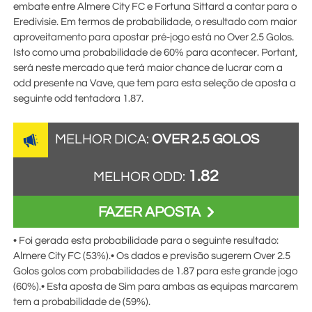
embate entre Almere City FC e Fortuna Sittard a contar para o
Eredivisie. Em termos de probabilidade, o resultado com maior
aproveitamento para apostar pré-jogo está no Over 2.5 Golos.
Isto como uma probabilidade de 60% para acontecer. Portant,
será neste mercado que terá maior chance de lucrar com a
odd presente na
Vave
, que tem para esta seleção de aposta a
seguinte odd tentadora
1.87
.
MELHOR DICA:
OVER 2.5 GOLOS
1.82
MELHOR ODD:
FAZER APOSTA
• Foi gerada esta probabilidade para o seguinte resultado:
Almere City FC (53%).• Os dados e previsão sugerem Over 2.5
Golos golos com probabilidades de
1.87
para este grande jogo
(60%).• Esta aposta de Sim para ambas as equipas marcarem
tem a probabilidade de (59%).