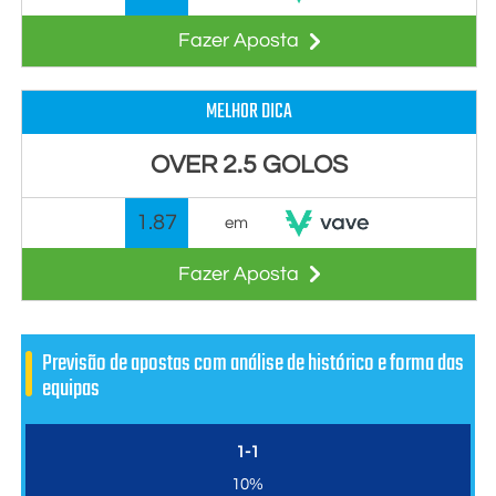
Fazer Aposta
MELHOR DICA
OVER 2.5 GOLOS
1.87
em
Fazer Aposta
Previsão de apostas com análise de histórico e forma das
equipas
1-1
10%