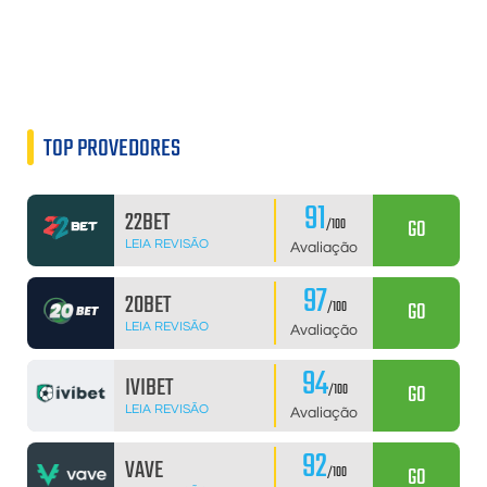
TOP PROVEDORES
91
22BET
GO
/100
LEIA REVISÃO
Avaliação
97
20BET
GO
/100
LEIA REVISÃO
Avaliação
94
IVIBET
GO
/100
LEIA REVISÃO
Avaliação
92
VAVE
GO
/100