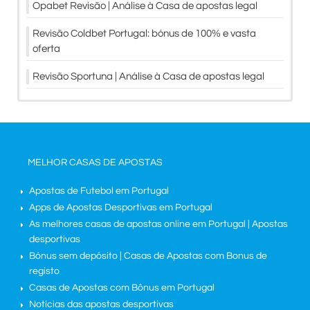
Opabet Revisão | Análise à Casa de apostas legal
Revisão Coldbet Portugal: bónus de 100% e vasta
oferta
Revisão Sportuna | Análise à Casa de apostas legal
MELHOR CASAS DE APOSTAS
Apostas de Futebol em Portugal
Apps de Apostas Desportivas em Portugal
As melhores casas de apostas online em Portugal | Apostas
desportivas
Bónus sem depósito | Casas de Apostas com Bonus de
registo
Casas de Apostas com Bônus em Portugal
Notícias das apostas desportivas