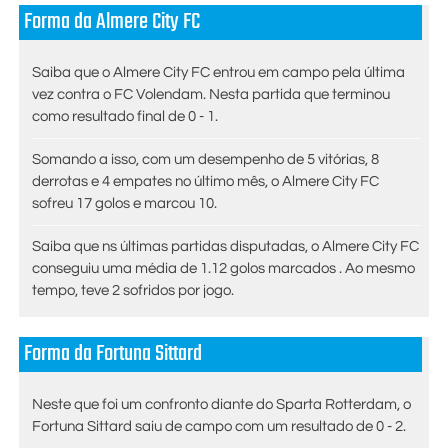
Forma da Almere City FC
Saiba que o Almere City FC entrou em campo pela última
vez contra o FC Volendam. Nesta partida que terminou
como resultado final de 0 - 1.
Somando a isso, com um desempenho de 5 vitórias, 8
derrotas e 4 empates no último mês, o Almere City FC
sofreu 17 golos e marcou 10.
Saiba que ns últimas partidas disputadas, o Almere City FC
conseguiu uma média de 1.12 golos marcados . Ao mesmo
tempo, teve 2 sofridos por jogo.
Forma da Fortuna Sittard
Neste que foi um confronto diante do Sparta Rotterdam, o
Fortuna Sittard saiu de campo com um resultado de 0 - 2.