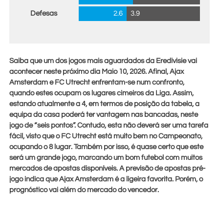
Defesas
2.6
3.9
Saiba que um dos jogos mais aguardados da Eredivisie vai
acontecer neste próximo dia
Maio 10, 2026
. Afinal, Ajax
Amsterdam e FC Utrecht enfrentam-se num confronto,
quando estes ocupam os lugares cimeiros da Liga. Assim,
estando atualmente a 4, em termos de posição da tabela, a
equipa da casa poderá ter vantagem nas bancadas, neste
jogo de “seis pontos”. Contudo, esta não deverá ser uma tarefa
fácil, visto que o FC Utrecht está muito bem no Campeonato,
ocupando o 8 lugar. Também por isso, é quase certo que este
será um grande jogo, marcando um bom futebol com muitos
mercados de apostas disponíveis. A previsão de apostas pré-
jogo indica que Ajax Amsterdam é a ligeira favorita. Porém, o
prognóstico vai além do mercado do vencedor.