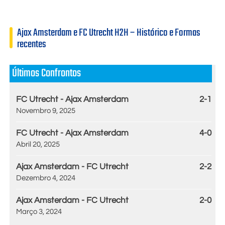
Ajax Amsterdam e FC Utrecht H2H – Histórico e Formas
recentes
Últimos Confrontos
FC Utrecht - Ajax Amsterdam
2-1
Novembro 9, 2025
FC Utrecht - Ajax Amsterdam
4-0
Abril 20, 2025
Ajax Amsterdam - FC Utrecht
2-2
Dezembro 4, 2024
Ajax Amsterdam - FC Utrecht
2-0
Março 3, 2024