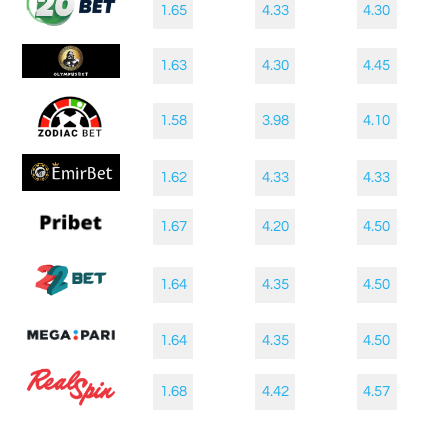
1.65
4.33
4.30
1.63
4.30
4.45
1.58
3.98
4.10
1.62
4.33
4.33
1.67
4.20
4.50
1.64
4.35
4.50
1.64
4.35
4.50
1.68
4.42
4.57