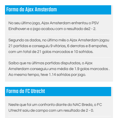
Forma da Ajax Amsterdam
No seu último jogo, Ajax Amsterdam enfrentou o PSV
Eindhoven e o jogo acabou com o resultado de2 - 2.
Segundo os dados, no último mês o Ajax Amsterdam jogou
21 partidas e conseguiu 9 vitórias, 6 derrotas e 8 empates,
com um total de 21 golos marcados e 10 sofridos.
Saiba que ns últimas partidas disputadas, o Ajax
Amsterdam conseguiu uma média de 1.9 golos marcados .
Ao mesmo tempo, teve 1.14 sofridos por jogo.
Forma da FC Utrecht
Neste que foi um confronto diante do NAC Breda, o FC
Utrecht saiu de campo com um resultado de 2 - 0.