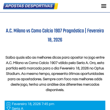
A.C. Milano vs Como Calcio 1907 Prognóstico |
Fevereiro
18, 2026
Saiba quais são as melhores dicas para apostar no jogo entre
A.C. Milano vs Como Calcio 1907 válido pela Seria A. Ora, esta
partida está marcada para o dia
Fevereiro 18, 2026
no Optus
Stadium. Ao mesmo tempo, apresenta ótimas oportunidades
para os apostadores. Sempre com foco nas melhores odds
deste jogo, tenha uma análise dos diferentes mercados
disponíveis.
Fevereiro 18, 2026 7:45 pm
Seria A