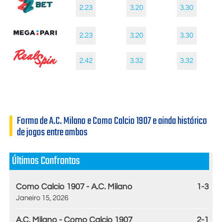
2.23
3.20
3.30
2.23
3.20
3.30
2.42
3.32
3.32
Forma de A.C. Milano e Como Calcio 1907 e ainda histórico
de jogos entre ambos
Últimos Confrontos
Como Calcio 1907 - A.C. Milano
1-3
Janeiro 15, 2026
A.C. Milano - Como Calcio 1907
2-1