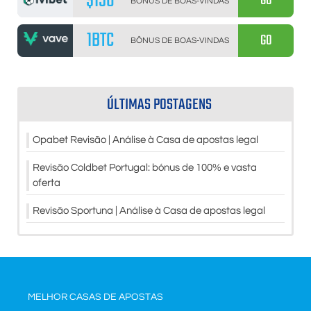
$150
GO
BÔNUS DE BOAS-VINDAS
1BTC
GO
BÔNUS DE BOAS-VINDAS
ÚLTIMAS POSTAGENS
Opabet Revisão | Análise à Casa de apostas legal
Revisão Coldbet Portugal: bónus de 100% e vasta
oferta
Revisão Sportuna | Análise à Casa de apostas legal
MELHOR CASAS DE APOSTAS