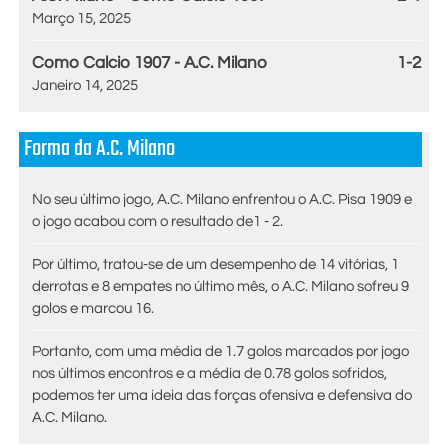
Março 15, 2025
Como Calcio 1907 - A.C. Milano
1-2
Janeiro 14, 2025
Forma da A.C. Milano
No seu último jogo, A.C. Milano enfrentou o A.C. Pisa 1909 e
o jogo acabou com o resultado de1 - 2.
Por último, tratou-se de um desempenho de 14 vitórias, 1
derrotas e 8 empates no último mês, o A.C. Milano sofreu 9
golos e marcou 16.
Portanto, com uma média de 1.7 golos marcados por jogo
nos últimos encontros e a média de 0.78 golos sofridos,
podemos ter uma ideia das forças ofensiva e defensiva do
A.C. Milano.