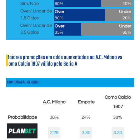
Sim/Não
60%
40%
Over/ Under de
Over
Under
1,5 Golos
80%
20%
Over/ Under de
Over
Under
3,5 Golos
35%
65%
Maiores promoções em odds aumentadas no A.C. Milano vs
Como Calcio 1907 válido pela Seria A
COMPARAÇÃO DE ODDS
Como Calcio
A.C. Milano
Empate
1907
Probabilidade
38%
24%
38%
2.28
3.30
3.20