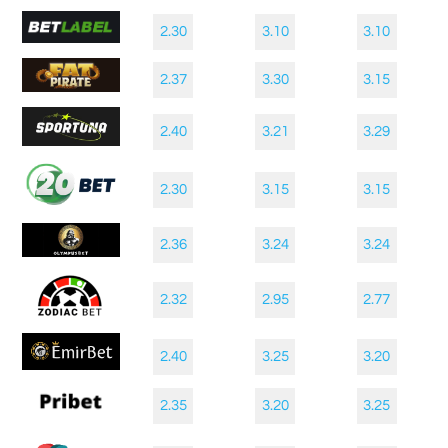
2.30
3.10
3.10
2.37
3.30
3.15
2.40
3.21
3.29
2.30
3.15
3.15
2.36
3.24
3.24
2.32
2.95
2.77
2.40
3.25
3.20
2.35
3.20
3.25