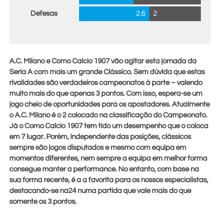
Defesas
2.6
2
A.C. Milano e Como Calcio 1907 vão agitar esta jornada da
Seria A com mais um grande Clássico. Sem dúvida que estas
rivalidades são verdadeiros campeonatos à parte – valendo
muito mais do que apenas 3 pontos. Com isso, espera-se um
jogo cheio de oportunidades para os apostadores. Atualmente
o A.C. Milano é o 2 colocado na classificação do Campeonato.
Já o Como Calcio 1907 tem tido um desempenho que o coloca
em 7 lugar. Porém, independente das posições, clássicos
sempre são jogos disputados e mesmo com equipa em
momentos diferentes, nem sempre a equipa em melhor forma
consegue manter a performance. No entanto, com base na
sua forma recente, é a a favorita para os nossos especialistas,
destacando-se na24 numa partida que vale mais do que
somente os 3 pontos.