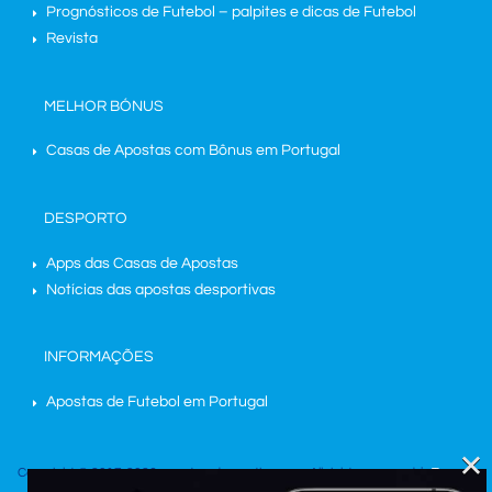
Prognósticos de Futebol – palpites e dicas de Futebol
Revista
MELHOR BÓNUS
Casas de Apostas com Bônus em Portugal
DESPORTO
Apps das Casas de Apostas
Notícias das apostas desportivas
INFORMAÇÕES
Apostas de Futebol em Portugal
×
Copyright © 2017-2026 apostas-desportivas.org. All rights reserved. |
Termos