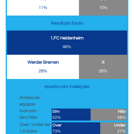
11%
10%
Resultado Exato
1.FC Heidenheim
46%
Werder Bremen
X
28%
26%
Aposta com 3 seleções
Ambas as
equipas
marcam -
Sim
Não
Sim/Não
52%
48%
Over/ Under de
Over
Under
1,5 Golos
73%
27%