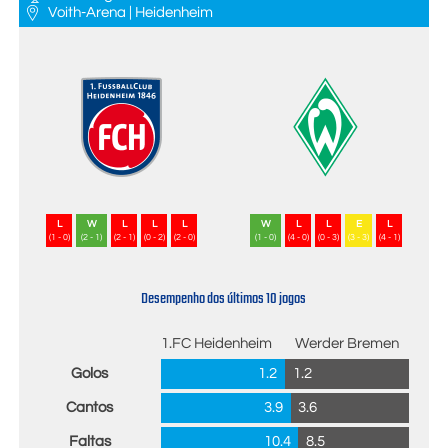
Voith-Arena | Heidenheim
L
W
L
L
L
W
L
L
E
L
(1 - 0)
(2 - 1)
(2 - 1)
(0 - 2)
(2 - 0)
(1 - 0)
(4 - 0)
(0 - 3)
(3 - 3)
(4 - 1)
Desempenho dos últimos 10 jogos
1.FC Heidenheim
Werder Bremen
Golos
1.2
1.2
Cantos
3.9
3.6
Faltas
10.4
8.5