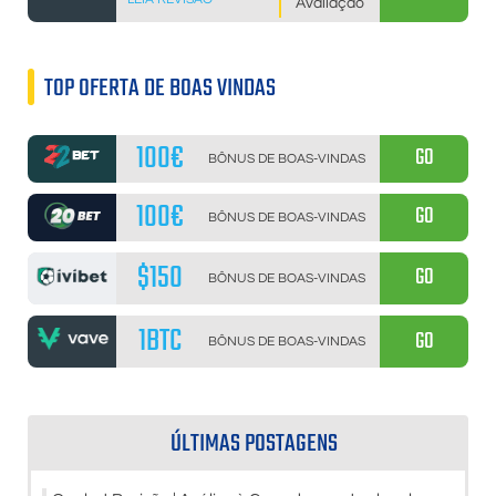
Avaliação
TOP OFERTA DE BOAS VINDAS
100€
GO
BÔNUS DE BOAS-VINDAS
100€
GO
BÔNUS DE BOAS-VINDAS
$150
GO
BÔNUS DE BOAS-VINDAS
1BTC
GO
BÔNUS DE BOAS-VINDAS
ÚLTIMAS POSTAGENS