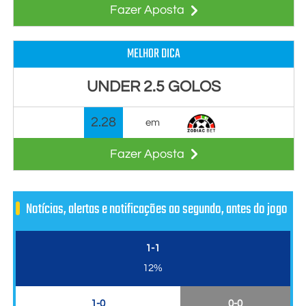
Fazer Aposta
MELHOR DICA
UNDER 2.5 GOLOS
2.28
em
Fazer Aposta
Notícias, alertas e notificações ao segundo, antes do jogo
1-1
12%
1-0
0-0