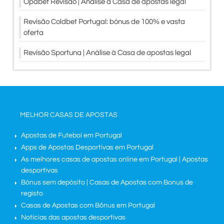
Opabet Revisão | Análise à Casa de apostas legal
Revisão Coldbet Portugal: bónus de 100% e vasta
oferta
Revisão Sportuna | Análise à Casa de apostas legal
MELHOR CASAS DE APOSTAS
Apostas de Futebol em Portugal
Apps de Apostas Desportivas em Portugal
As melhores casas de apostas online em Portugal | Apostas
desportivas
Bónus sem depósito | Casas de Apostas com Bonus de
registo
Casas de Apostas com Bônus em Portugal
Notícias das apostas desportivas