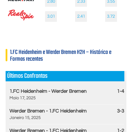
2.80
2.33
3.55
3.01
2.41
3.72
1.FC Heidenheim e Werder Bremen H2H – Histórico e
Formas recentes
Últimos Confrontos
1.FC Heidenheim - Werder Bremen
1-4
Maio 17, 2025
Werder Bremen - 1.FC Heidenheim
3-3
Janeiro 15, 2025
Werder Bremen - 1.FC Heidenheim
1-2