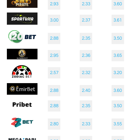
2.93
2.33
3.60
3.00
2.37
3.61
2.88
2.35
3.50
2.95
2.36
3.65
2.57
2.32
3.20
2.88
2.40
3.60
2.88
2.35
3.50
2.80
2.33
3.55