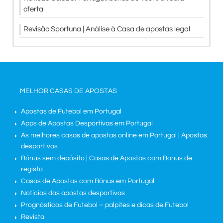
oferta
Revisão Sportuna | Análise à Casa de apostas legal
MELHOR CASAS DE APOSTAS
Apostas de Futebol em Portugal
Apps de Apostas Desportivas em Portugal
As melhores casas de apostas online em Portugal | Apostas
desportivas
Bónus sem depósito | Casas de Apostas com Bonus de
registo
Casas de Apostas com Bônus em Portugal
Notícias das apostas desportivas
Prognósticos de Futebol – palpites e dicas de Futebol
Revista