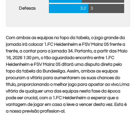
Defesas
3.2
3
Com ambas as equipas no topo da tabela, o jogo grande da
jornada irá colocar 1.FC Heidenheim e FSV Mainz 05 frente a
frente, a contar para a jornada 34. Portanto, a partir das
Maio
16, 2026 1:30 pm
, o tão aguardado encontro entre 1.FC
Heidenheim e FSV Mainz 05 ditará uma disputa direta pelo
topo da tabela da Bundesliga. Assim, ambas as equipas
procuram a vitória para aumentarem as suas chances do
título, proporcionando o melhor jogo para apostar ao vivo.Uma
vitória de qualquer uma das equipas nesta fase da época
pode ser crucial, com a 1.FC Heidenheim a esperar que a
vantagem de jogar em casa a leve a vencer desta vez. Esta é
a nossa previsão profission-al.