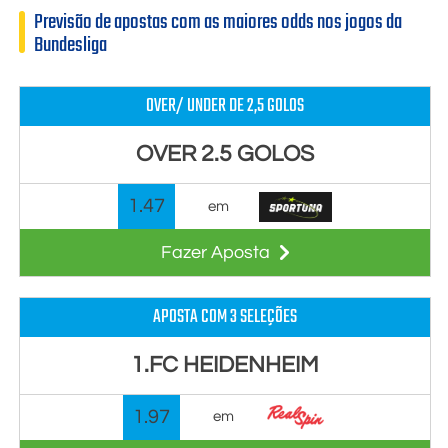
Previsão de apostas com as maiores odds nos jogos da
Bundesliga
OVER/ UNDER DE 2,5 GOLOS
OVER 2.5 GOLOS
1.47
em
Fazer Aposta
APOSTA COM 3 SELEÇÕES
1.FC HEIDENHEIM
1.97
em