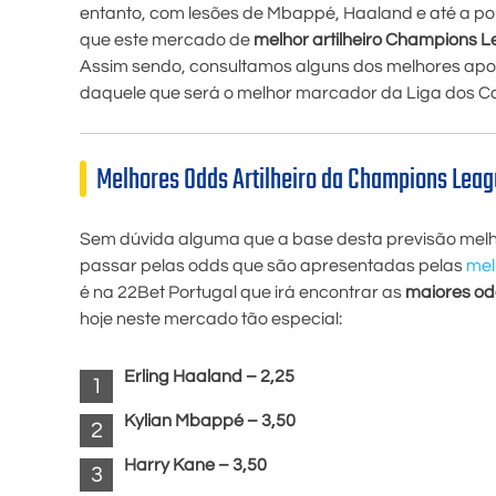
entanto, com lesões de Mbappé, Haaland e até a p
que este mercado de
melhor artilheiro Champions 
Assim sendo, consultamos alguns dos melhores apo
daquele que será o melhor marcador da Liga dos 
Melhores Odds Artilheiro da Champions Lea
Sem dúvida alguma que a base desta previsão mel
passar pelas odds que são apresentadas pelas
mel
é na 22Bet Portugal que irá encontrar as
maiores od
hoje neste mercado tão especial:
Erling Haaland – 2,25
Kylian Mbappé – 3,50
Harry Kane – 3,50