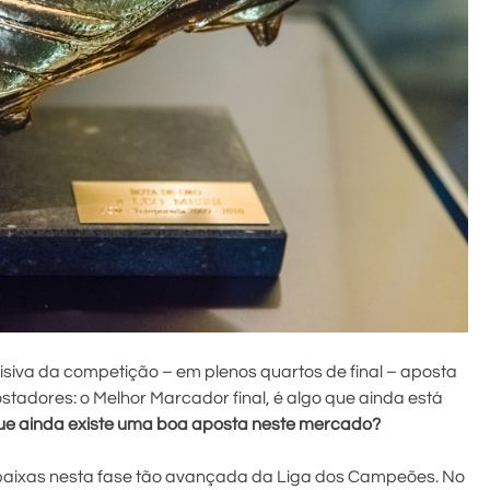
iva da competição – em plenos quartos de final – aposta
tadores: o Melhor Marcador final, é algo que ainda está
ue ainda existe uma boa aposta neste mercado?
 baixas nesta fase tão avançada da Liga dos Campeões. No