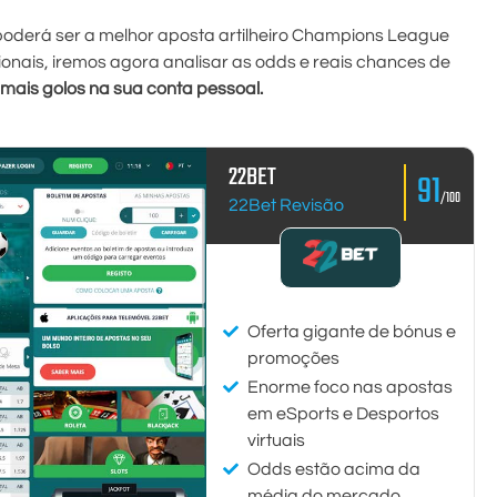
 poderá ser a melhor aposta artilheiro Champions League
ionais, iremos agora analisar as odds e reais chances de
ais golos na sua conta pessoal.
22BET
91
/100
22Bet Revisão
Oferta gigante de bónus e
promoções
Enorme foco nas apostas
em eSports e Desportos
virtuais
Odds estão acima da
média do mercado