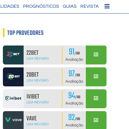
LIDADES
PROGNÓSTICOS
GUIAS
REVISTA
TOP PROVEDORES
91
22BET
GO
/100
LEIA REVISÃO
Avaliação
97
20BET
GO
/100
LEIA REVISÃO
Avaliação
94
IVIBET
GO
/100
LEIA REVISÃO
Avaliação
92
VAVE
GO
/100
LEIA REVISÃO
Avaliação