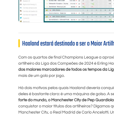
Haaland estará destinado a ser o Maior Arti
Com os quartos de final Champions League a aproxim
artilheiro da Liga dos Campeões de 2024 é Erling H
dos maiores marcadores de todos os tempos da L
mais de um golo por jogo.
Há dois motivos pelos quais Haaland deveria conquis
deles é bastante claro: é uma máquina de golso. A 
forte do mundo, o Manchester City de Pep Guardiola
conquistar o maior títulos dos artilheiros? Digamos 
Manchester City, o Real Madrid de Carlo Ancelotti