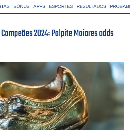
STAS
BÓNUS
APPS
ESPORTES
RESULTADOS
PROBABI
os Campeões 2024: Palpite Maiores odds