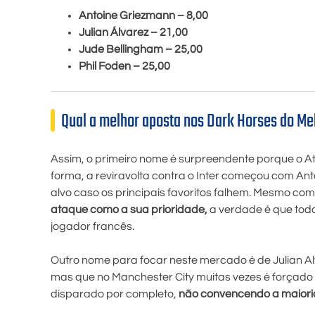
Antoine Griezmann – 8,00
Julian Álvarez – 21,00
Jude Bellingham – 25,00
Phil Foden – 25,00
Qual a melhor aposta nos Dark Horses do M
Assim, o primeiro nome é surpreendente porque o A
forma, a reviravolta contra o Inter começou com An
alvo caso os principais favoritos falhem. Mesmo com
ataque como a sua prioridade,
a verdade é que tod
jogador francês.
Outro nome para focar neste mercado é de Julian Alv
mas que no Manchester City muitas vezes é forçad
disparado por completo,
não convencendo a maiori