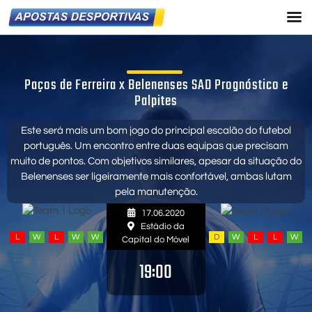
Paços de Ferreira x Belenenses SAD Prognóstico e
Palpites
Este será mais um bom jogo do principal escalão do futebol
português. Um encontro entre duas equipas que precisam
muito de pontos. Com objetivos similares, apesar da situação do
Belenenses ser ligeiramente mais confortável, ambas lutam
pela manutenção.
17.06.2020
Estádio da
L
W
L
W
W
D
W
L
L
W
Capital do Móvel
19:00