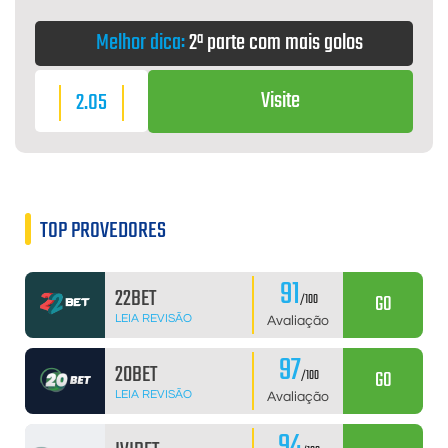
Melhor dica:
2ª parte com mais golos
Visite
2.05
TOP PROVEDORES
91
22BET
GO
/100
LEIA REVISÃO
Avaliação
97
20BET
GO
/100
LEIA REVISÃO
Avaliação
94