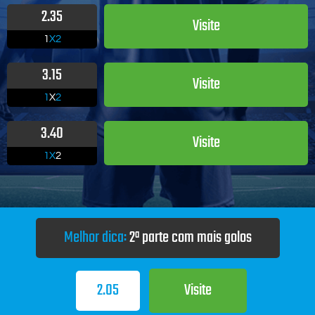
2.35
Visite
1
X2
3.15
Visite
1
X
2
3.40
Visite
1X
2
Melhor dica:
2ª parte com mais golos
2.05
Visite