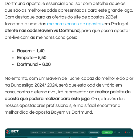
Dortmund aposta, é essencial analisar com detalhe aquelas
que são as melhores odds apresentadas para este grande jogo.
Com destaque para as ofertas do site de apostas 22Bet –
tornando-a uma das
melhores casas de apostas
em Portugal –
atente nas odds Bayern vs Dortmund,
para que possa apostar
pré-live com as melhores condições:
Bayern – 1,40
Empate – 5,50
Dortmund – 6,00
No entanto, com um Bayern de Tuchel capaz do melhor e do pior
na Bundesliga 2024/ 2024, será que esta odd de vitória em
casa, contra o eterno rival, irá representar ao
melhor palpite de
aposta que poderá realizar para este jogo.
Ora, através dos
nossos apostadores profissionais, é mais fácil encontrar a
melhor dica de aposta Bayern vs Dortmund.