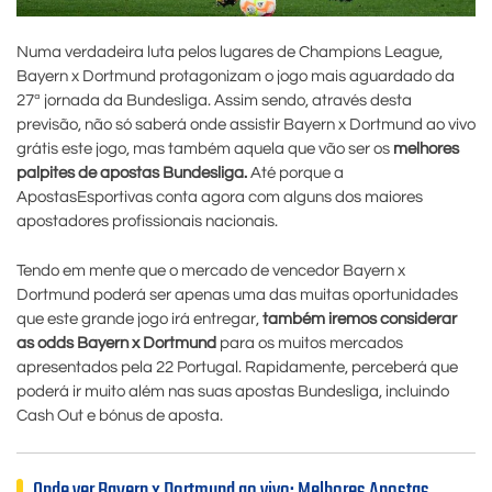
Numa verdadeira luta pelos lugares de Champions League,
Bayern x Dortmund protagonizam o jogo mais aguardado da
27ª jornada da Bundesliga. Assim sendo, através desta
previsão, não só saberá onde assistir Bayern x Dortmund ao vivo
grátis este jogo, mas também aquela que vão ser os
melhores
palpites de apostas Bundesliga.
Até porque a
ApostasEsportivas conta agora com alguns dos maiores
apostadores profissionais nacionais.
Tendo em mente que o mercado de vencedor Bayern x
Dortmund poderá ser apenas uma das muitas oportunidades
que este grande jogo irá entregar,
também iremos considerar
as odds Bayern x Dortmund
para os muitos mercados
apresentados pela 22 Portugal. Rapidamente, perceberá que
poderá ir muito além nas suas apostas Bundesliga, incluindo
Cash Out e bónus de aposta.
Onde ver Bayern x Dortmund ao vivo: Melhores Apostas