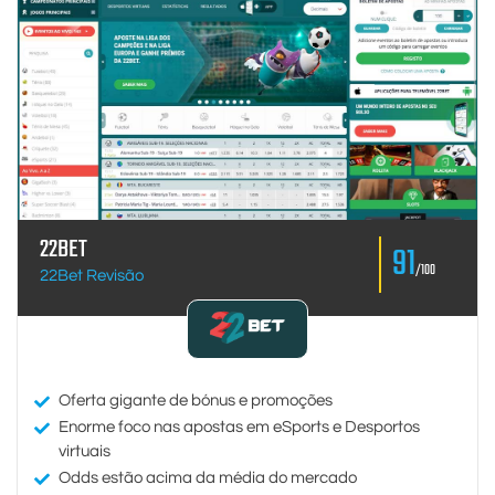
22BET
91
/100
22Bet Revisão
Oferta gigante de bónus e promoções
Enorme foco nas apostas em eSports e Desportos
virtuais
Odds estão acima da média do mercado