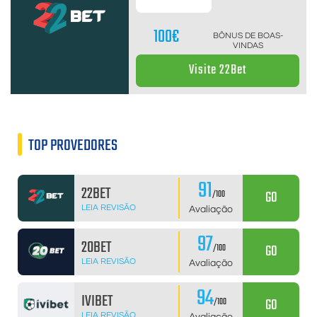
100€
BÔNUS DE BOAS-
VINDAS
Visite 22Bet
TOP PROVEDORES
91
22BET
GO
/100
LEIA REVISÃO
Avaliação
97
20BET
GO
/100
LEIA REVISÃO
Avaliação
94
IVIBET
GO
/100
LEIA REVISÃO