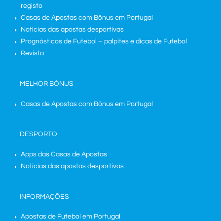
registo
Casas de Apostas com Bônus em Portugal
Notícias das apostas desportivas
Prognósticos de Futebol – palpites e dicas de Futebol
Revista
MELHOR BÓNUS
Casas de Apostas com Bônus em Portugal
DESPORTO
Apps das Casas de Apostas
Notícias das apostas desportivas
INFORMAÇÕES
Apostas de Futebol em Portugal