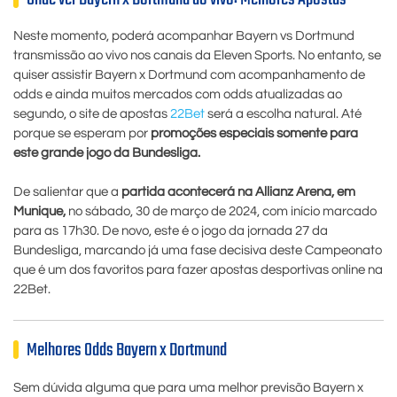
Neste momento, poderá acompanhar Bayern vs Dortmund
transmissão ao vivo nos canais da Eleven Sports. No entanto, se
quiser assistir Bayern x Dortmund com acompanhamento de
odds e ainda muitos mercados com odds atualizadas ao
segundo, o site de apostas
22Bet
será a escolha natural. Até
porque se esperam por
promoções especiais somente para
este grande jogo da Bundesliga.
De salientar que a
partida acontecerá na Allianz Arena, em
Munique,
no sábado, 30 de março de 2024, com início marcado
para as 17h30. De novo, este é o jogo da jornada 27 da
Bundesliga, marcando já uma fase decisiva deste Campeonato
que é um dos favoritos para fazer apostas desportivas online na
22Bet.
Melhores Odds Bayern x Dortmund
Sem dúvida alguma que para uma melhor previsão Bayern x