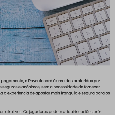
e pagamento, e Paysafecard é uma das preferidas por
 seguros e anônimos, sem a necessidade de fornecer
rna a experiência de apostar mais tranquila e segura para os
s atrativos. Os jogadores podem adquirir cartões pré-