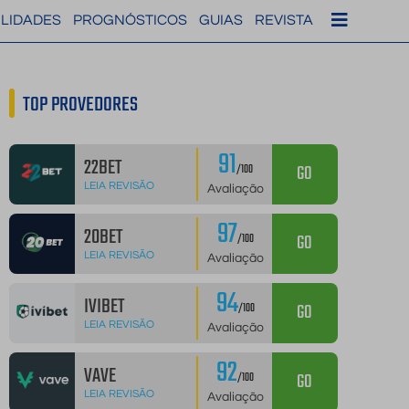
LIDADES
PROGNÓSTICOS
GUIAS
REVISTA
TOP PROVEDORES
91
22BET
GO
/100
LEIA REVISÃO
Avaliação
97
20BET
GO
/100
LEIA REVISÃO
Avaliação
94
IVIBET
GO
/100
LEIA REVISÃO
Avaliação
92
VAVE
GO
/100
LEIA REVISÃO
Avaliação