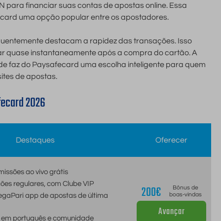
N para financiar suas contas de apostas online. Essa
fecard uma opção popular entre os apostadores.
uentemente destacam a rapidez das transações. Isso
ar quase instantaneamente após a compra do cartão. A
de faz do Paysafecard uma escolha inteligente para quem
ites de apostas.
fecard
2026
Destaques
Oferecer
issões ao vivo grátis
ões regulares, com Clube VIP
200€
Bônus de
boas-vindas
egaPari app de apostas de última
Avançar
te em português e comunidade