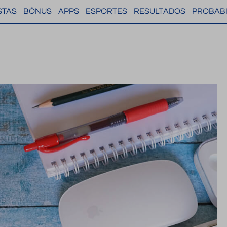
STAS
BÓNUS
APPS
ESPORTES
RESULTADOS
PROBABI