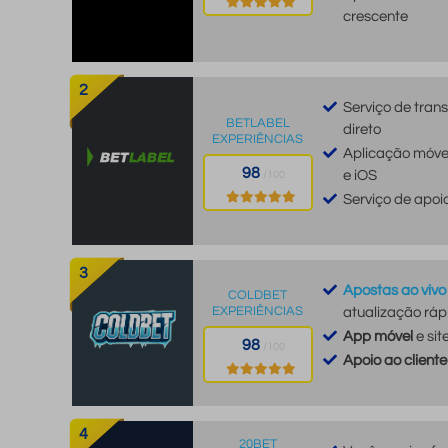
crescente
2
Serviço de tran
BETLABEL
direto
EXPERIÊNCIAS
Aplicação móvel
98
e iOS
/100
Serviço de apoio
3
Apostas ao vivo
COLDBET
EXPERIÊNCIAS
atualização ráp
App móvel
e sit
98
/100
Apoio ao cliente
4
20BET