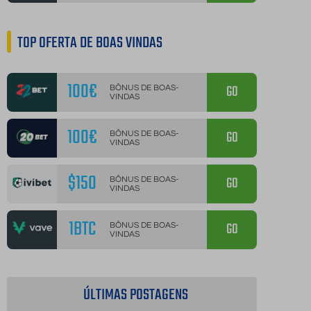
TOP OFERTA DE BOAS VINDAS
100€
GO
BÔNUS DE BOAS-
VINDAS
100€
GO
BÔNUS DE BOAS-
VINDAS
$150
GO
BÔNUS DE BOAS-
VINDAS
1BTC
GO
BÔNUS DE BOAS-
VINDAS
ÚLTIMAS POSTAGENS