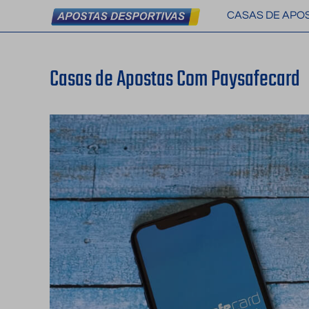
CASAS DE APO
Casas de Apostas Com Paysafecard