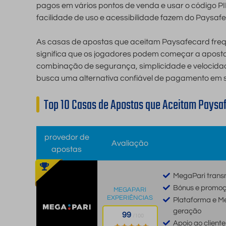
pagos em vários pontos de venda e usar o código PI
facilidade de uso e acessibilidade fazem do Paysa
As casas de apostas que aceitam Paysafecard freq
significa que os jogadores podem começar a apost
combinação de segurança, simplicidade e velocida
busca uma alternativa confiável de pagamento em s
Top 10 Casas de Apostas que Aceitam Paysa
provedor de
Avaliação
apostas
MegaPari transm
Bónus e promoç
MEGAPARI
EXPERIÊNCIAS
Plataforma e M
geração
99
/100
Apoio ao clien