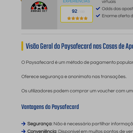
EXPERIÊNCIAS
virtuais
Odds das apost
92
/100
Enorme oferta 
Visão Geral do Paysafecard nas Casas de Ap
O Paysafecard é um método de pagamento popular 
Oferece segurança e anonimato nas transações.
Os utilizadores podem comprar um voucher com um P
Vantagens do Paysafecard
Segurança
: Não é necessário partilhar informaç
Conveniência
: Disponível em muitos pontos de ve