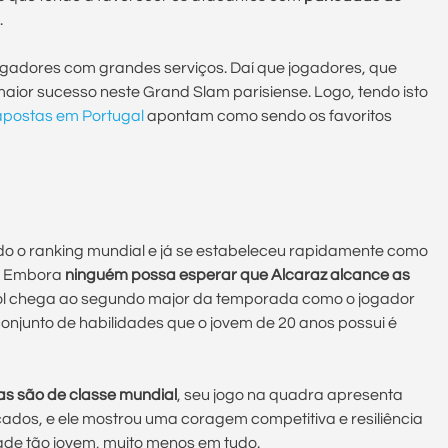
.
jogadores com grandes serviços. Daí que jogadores, que
aior sucesso neste Grand Slam parisiense. Logo, tendo isto
 apostas em Portugal
apontam como sendo os favoritos
o o ranking mundial e já se estabeleceu rapidamente como
e. Embora
ninguém possa esperar que Alcaraz alcance as
ol chega ao segundo major da temporada como o jogador
onjunto de habilidades que o jovem de 20 anos possui é
as são de classe mundial
, seu jogo na quadra apresenta
çados, e ele mostrou uma coragem competitiva e resiliência
de tão jovem, muito menos em tudo.