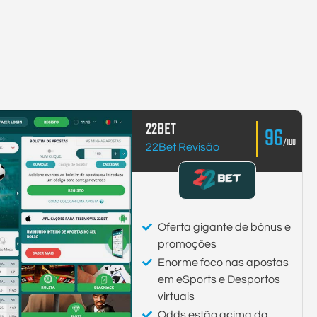
22BET
96
/100
22Bet Revisão
Oferta gigante de bónus e
promoções
Enorme foco nas apostas
em eSports e Desportos
virtuais
Odds estão acima da