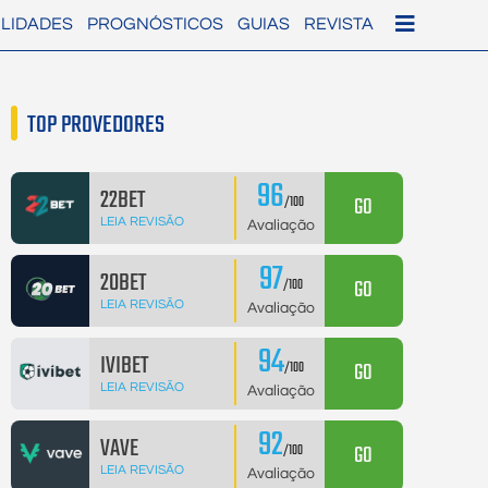
LIDADES
PROGNÓSTICOS
GUIAS
REVISTA
TOP PROVEDORES
96
22BET
GO
/100
LEIA REVISÃO
Avaliação
97
20BET
GO
/100
LEIA REVISÃO
Avaliação
94
IVIBET
GO
/100
LEIA REVISÃO
Avaliação
92
VAVE
GO
/100
LEIA REVISÃO
Avaliação