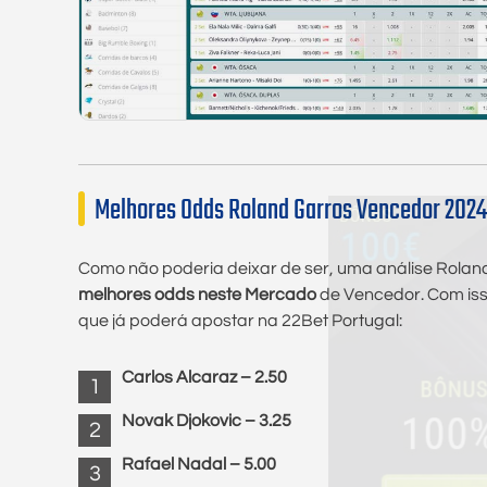
Melhores Odds Roland Garros Vencedor 2024
Como não poderia deixar de ser, uma análise Roland
melhores odds neste Mercado
de Vencedor. Com iss
que já poderá apostar na 22Bet Portugal:
Carlos Alcaraz – 2.50
Novak Djokovic – 3.25
Rafael Nadal – 5.00