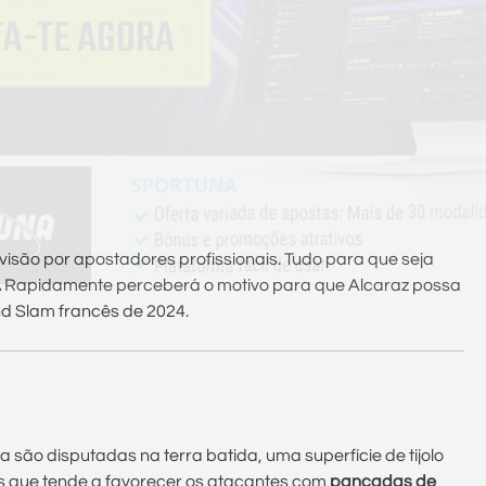
visão por apostadores profissionais. Tudo para que seja
.
Rapidamente perceberá o motivo para que Alcaraz possa
d Slam francês de 2024.
 são disputadas na terra batida, uma superfície de tijolo
os que tende a favorecer os atacantes com
pancadas de