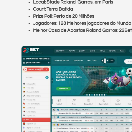
Local: Stade Roland-Garros, em Paris
Court: Terra Batida
Prize Poll: Perto de 20 Milhões
Jogadores: 128 Melhores jogadores do Mundo
Melhor Casa de Apostas Roland Garros: 22Bet