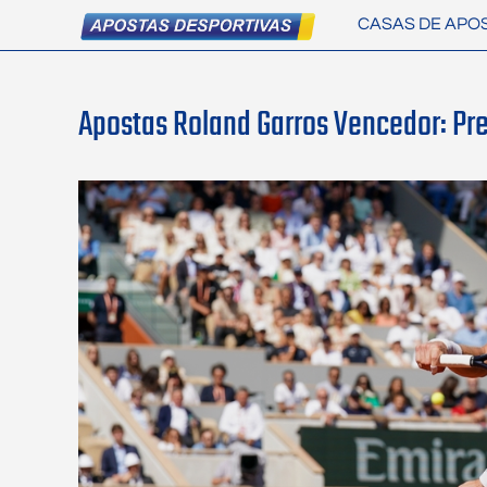
CASAS DE APO
Apostas Roland Garros Vencedor: Pr