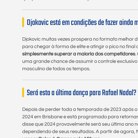
Djokovic está em condições de fazer ainda m
Djokovic muitas vezes prospera no formato melhor d
para chegar à forma de elite e atingir o pico no fina
simplesmente superar a maioria dos competidores
.
uma grande chance de assumir o controle exclusivo d
masculino de todos os tempos.
Será esta a última dança para Rafael Nadal?
Depois de perder toda a temporada de 2023 após o O
2024 em Brisbane e está programado para retornar a
disse que 2024 provavelmente será seu último ano n
dependendo de seus resultados. A partir de agora,