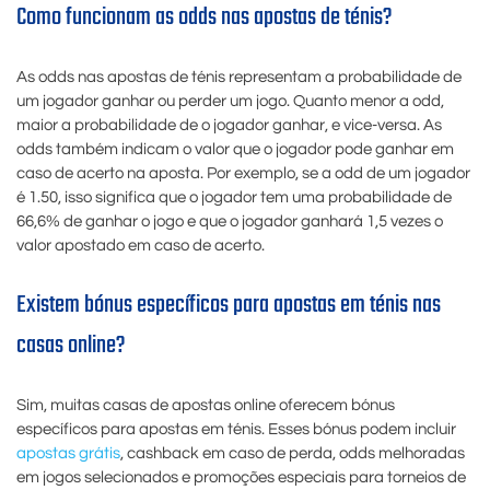
Como funcionam as odds nas apostas de ténis?
As odds nas apostas de ténis representam a probabilidade de
um jogador ganhar ou perder um jogo. Quanto menor a odd,
maior a probabilidade de o jogador ganhar, e vice-versa. As
odds também indicam o valor que o jogador pode ganhar em
caso de acerto na aposta. Por exemplo, se a odd de um jogador
é 1.50, isso significa que o jogador tem uma probabilidade de
66,6% de ganhar o jogo e que o jogador ganhará 1,5 vezes o
valor apostado em caso de acerto.
Existem bónus específicos para apostas em ténis nas
casas online?
Sim, muitas casas de apostas online oferecem bónus
específicos para apostas em ténis. Esses bónus podem incluir
apostas grátis
, cashback em caso de perda, odds melhoradas
em jogos selecionados e promoções especiais para torneios de