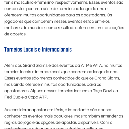
tênis masculino e feminino, respectivamente. Esses eventos são
compostos por uma série de torneios ao longo do ano e
oferecem muitas oportunidades para os apostadores. Os
jogadores que competem nesses eventos estão entre os
melhores do mundo e, como resultado, oferecem muitas opções
de apostas.
Torneios Locais e Internacionais
Além dos Grand Slams e dos eventos da ATP e WTA, há muitos
torneios locais e internacionais que ocorrem ao longo do ano.
Esses eventos são menos conhecidos do que os Grand Slams,
mas ainda oferecem muitas oportunidades para os
apostadores. Alguns desses torneios incluem a Taça Davis, a
Fed Cup e a Copa ATP.
Ao considerar apostar em tênis, é importante não apenas
conhecer os eventos mais populares, mas também entender as
regras do jogo e as opções de apostas disponíveis. Com o
conhecimento adequado e uma estratégia sólida, os