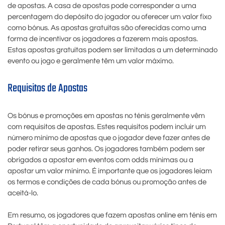
de apostas. A casa de apostas pode corresponder a uma
percentagem do depósito do jogador ou oferecer um valor fixo
como bónus. As apostas gratuitas são oferecidas como uma
forma de incentivar os jogadores a fazerem mais apostas.
Estas apostas gratuitas podem ser limitadas a um determinado
evento ou jogo e geralmente têm um valor máximo.
Requisitos de Apostas
Os bónus e promoções em apostas no ténis geralmente vêm
com requisitos de apostas. Estes requisitos podem incluir um
número mínimo de apostas que o jogador deve fazer antes de
poder retirar seus ganhos. Os jogadores também podem ser
obrigados a apostar em eventos com odds mínimas ou a
apostar um valor mínimo. É importante que os jogadores leiam
os termos e condições de cada bónus ou promoção antes de
aceitá-lo.
Em resumo, os jogadores que fazem apostas online em ténis em