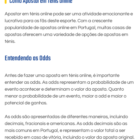
Como Apostar em Ténis Online
Apostar em ténis online pode ser uma atividade emocionante e
lucrativa para os fãs deste esporte. Com a crescente
popularidade de apostas online em Portugal, muitas casas de
apostas oferecem uma variedade de opções de apostas em
ténis.
Entendendo as Odds
Antes de fazer uma aposta em ténis online, é importante
entender as odds. As odds representam a probabilidade de um
evento acontecer e determinam o valor da aposta. Quanto
menor a probabilidade de um evento, maior a odd e maior o
potencial de ganhos.
As odds são apresentadas de diferentes maneiras, incluindo
decimais, fracionais e americanas. As odds decimais são as
mais comuns em Portugal, e representam o valor total a ser
recebido em caso de vitória, incluindo o valor da aposta original.