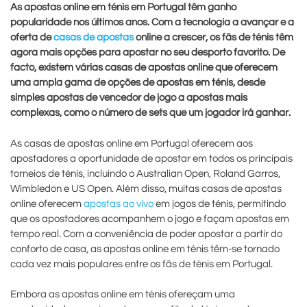
As apostas online em ténis em Portugal têm ganho
popularidade nos últimos anos. Com a tecnologia a avançar e a
oferta de
casas de apostas
online a crescer, os fãs de ténis têm
agora mais opções para apostar no seu desporto favorito. De
facto, existem várias casas de apostas online que oferecem
uma ampla gama de opções de apostas em ténis, desde
simples apostas de vencedor de jogo a apostas mais
complexas, como o número de sets que um jogador irá ganhar.
As casas de apostas online em Portugal oferecem aos
apostadores a oportunidade de apostar em todos os principais
torneios de ténis, incluindo o Australian Open, Roland Garros,
Wimbledon e US Open. Além disso, muitas casas de apostas
online oferecem
apostas ao vivo
em jogos de ténis, permitindo
que os apostadores acompanhem o jogo e façam apostas em
tempo real. Com a conveniência de poder apostar a partir do
conforto de casa, as apostas online em ténis têm-se tornado
cada vez mais populares entre os fãs de ténis em Portugal.
Embora as apostas online em ténis ofereçam uma