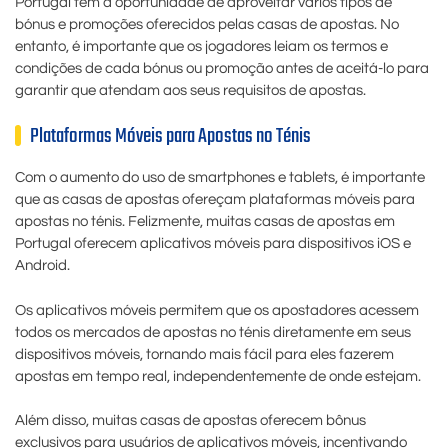
Portugal têm a oportunidade de aproveitar vários tipos de
bónus e promoções oferecidos pelas casas de apostas. No
entanto, é importante que os jogadores leiam os termos e
condições de cada bónus ou promoção antes de aceitá-lo para
garantir que atendam aos seus requisitos de apostas.
Plataformas Móveis para Apostas no Ténis
Com o aumento do uso de smartphones e tablets, é importante
que as casas de apostas ofereçam plataformas móveis para
apostas no ténis. Felizmente, muitas casas de apostas em
Portugal oferecem aplicativos móveis para dispositivos iOS e
Android.
Os aplicativos móveis permitem que os apostadores acessem
todos os mercados de apostas no ténis diretamente em seus
dispositivos móveis, tornando mais fácil para eles fazerem
apostas em tempo real, independentemente de onde estejam.
Além disso, muitas casas de apostas oferecem bônus
exclusivos para usuários de aplicativos móveis, incentivando