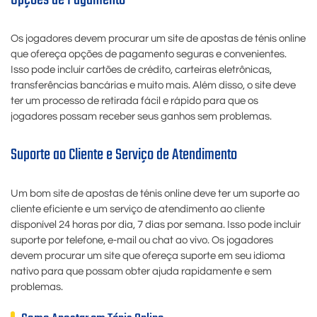
Opções de Pagamento
Os jogadores devem procurar um site de apostas de ténis online
que ofereça opções de pagamento seguras e convenientes.
Isso pode incluir cartões de crédito, carteiras eletrônicas,
transferências bancárias e muito mais. Além disso, o site deve
ter um processo de retirada fácil e rápido para que os
jogadores possam receber seus ganhos sem problemas.
Suporte ao Cliente e Serviço de Atendimento
Um bom site de apostas de ténis online deve ter um suporte ao
cliente eficiente e um serviço de atendimento ao cliente
disponível 24 horas por dia, 7 dias por semana. Isso pode incluir
suporte por telefone, e-mail ou chat ao vivo. Os jogadores
devem procurar um site que ofereça suporte em seu idioma
nativo para que possam obter ajuda rapidamente e sem
problemas.