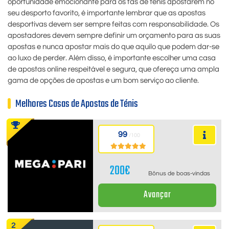
oportunidade emocionante para os fãs de ténis apostarem no
seu desporto favorito, é importante lembrar que as apostas
desportivas devem ser sempre feitas com responsabilidade. Os
apostadores devem sempre definir um orçamento para as suas
apostas e nunca apostar mais do que aquilo que podem dar-se
ao luxo de perder. Além disso, é importante escolher uma casa
de apostas online respeitável e segura, que ofereça uma ampla
gama de opções de apostas e um bom serviço ao cliente.
Melhores Casas de Apostas de Ténis
99
/100
200€
Bônus de boas-vindas
Avançar
2