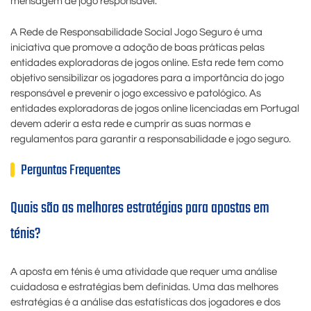
mensagem de jogo responsável.
A Rede de Responsabilidade Social Jogo Seguro é uma
iniciativa que promove a adoção de boas práticas pelas
entidades exploradoras de jogos online. Esta rede tem como
objetivo sensibilizar os jogadores para a importância do jogo
responsável e prevenir o jogo excessivo e patológico. As
entidades exploradoras de jogos online licenciadas em Portugal
devem aderir a esta rede e cumprir as suas normas e
regulamentos para garantir a responsabilidade e jogo seguro.
Perguntas Frequentes
Quais são as melhores estratégias para apostas em
ténis?
A aposta em ténis é uma atividade que requer uma análise
cuidadosa e estratégias bem definidas. Uma das melhores
estratégias é a análise das estatísticas dos jogadores e dos