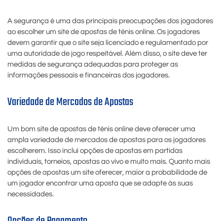
A segurança é uma das principais preocupações dos jogadores
ao escolher um site de apostas de ténis online. Os jogadores
devem garantir que o site seja licenciado e regulamentado por
uma autoridade de jogo respeitável. Além disso, o site deve ter
medidas de segurança adequadas para proteger as
informações pessoais e financeiras dos jogadores.
Variedade de Mercados de Apostas
Um bom site de apostas de ténis online deve oferecer uma
ampla variedade de mercados de apostas para os jogadores
escolherem. Isso inclui opções de apostas em partidas
individuais, torneios, apostas ao vivo e muito mais. Quanto mais
opções de apostas um site oferecer, maior a probabilidade de
um jogador encontrar uma aposta que se adapte às suas
necessidades.