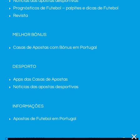
Notícias das apostas desportivas
Prognósticos de Futebol – palpites e dicas de Futebol
Revista
MELHOR BÓNUS
Casas de Apostas com Bônus em Portugal
DESPORTO
Apps das Casas de Apostas
Notícias das apostas desportivas
INFORMAÇÕES
Apostas de Futebol em Portugal
×
Copyright © 2017-2026 apostas-desportivas.org. All rights reserved. |
Termos