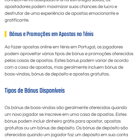
apostadores podem maximizar suas chances de lucro e
desfrutar de uma experiência de apostas emocionante e
gratificante.
Bónus e Promoções em Apostas no Ténis
Ao fazer apostas online em ténis em Portugal, os jogadores
podem aproveitar vários tipos de bónus e promoções oferecidos
pelas casas de apostas. Estes bónus podem variar de acordo
com a casa de apostas, mas geralmente incluem bónus de
boas-vindas, bónus de depósito e apostas gratuitas.
Tipos de Bónus Disponíveis
Os bónus de boas-vindas são geralmente oferecidos quando
um novo jogador se inscreve em uma casa de apostas. Estes
bónus podem incluir dinheiro grátis para apostar, apostas
gratuitas ou um bónus de depósito. Os bónus de depósito são
oferecidos quando um jogador faz um depósito em sua conta