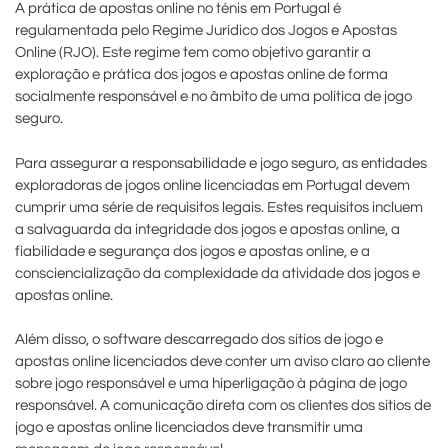
A prática de apostas online no ténis em Portugal é
regulamentada pelo Regime Jurídico dos Jogos e Apostas
Online (RJO). Este regime tem como objetivo garantir a
exploração e prática dos jogos e apostas online de forma
socialmente responsável e no âmbito de uma política de jogo
seguro.
Para assegurar a responsabilidade e jogo seguro, as entidades
exploradoras de jogos online licenciadas em Portugal devem
cumprir uma série de requisitos legais. Estes requisitos incluem
a salvaguarda da integridade dos jogos e apostas online, a
fiabilidade e segurança dos jogos e apostas online, e a
consciencialização da complexidade da atividade dos jogos e
apostas online.
Além disso, o software descarregado dos sítios de jogo e
apostas online licenciados deve conter um aviso claro ao cliente
sobre jogo responsável e uma hiperligação à página de jogo
responsável. A comunicação direta com os clientes dos sítios de
jogo e apostas online licenciados deve transmitir uma