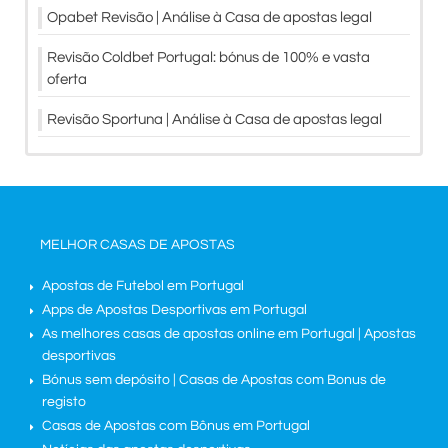
Opabet Revisão | Análise à Casa de apostas legal
Revisão Coldbet Portugal: bónus de 100% e vasta
oferta
Revisão Sportuna | Análise à Casa de apostas legal
MELHOR CASAS DE APOSTAS
Apostas de Futebol em Portugal
Apps de Apostas Desportivas em Portugal
As melhores casas de apostas online em Portugal | Apostas
desportivas
Bónus sem depósito | Casas de Apostas com Bonus de
registo
Casas de Apostas com Bônus em Portugal